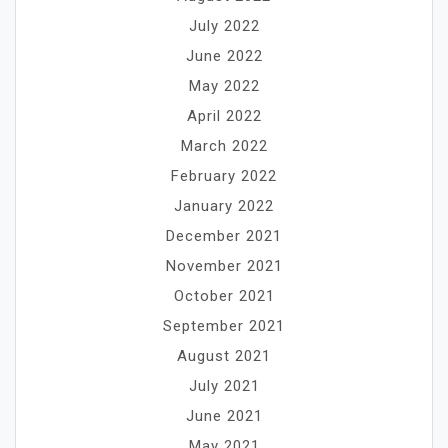
July 2022
June 2022
May 2022
April 2022
March 2022
February 2022
January 2022
December 2021
November 2021
October 2021
September 2021
August 2021
July 2021
June 2021
May 2021