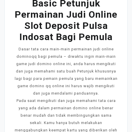
Basic Petunjuk
Permainan Judi Online
Slot Deposit Pulsa
Indosat Bagi Pemula
Dasar tata cara main-main permainan judi online
dominoqq bagi pemula – diwaktu ingin main-main
game judi domino online ini, anda harus mengikuti
dan juga memahami satu buah Petunjuk khususnya
lagi bagi para pemain pemula yang baru memainkan
game domino qq online ini harus wajib mengikuti
dan juga mendalami panduannya.
Pada saat mengikuti dan juga memahami tata cara
yang ada dalam permainan domino online benar
benar mudah dan tidak membingungkan sama
sekali. Kamu hanya butuh melakukan
menggabungkan keempat kartu yang diberikan oleh