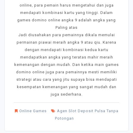
online, para pemain harus mengetahui dan juga
mendapati kombinasi kartu yang tinggi. Dalam
games domino online angka 9 adalah angka yang
Paling atas
Jadi diusahakan para pemainnya dikala memulai
permainan piawai meraih angka 9 atau qiu. Karena
dengan mendapati kombinasi kedua kartu
mendapatkan angka yang teratas mahir meraih
kemenangan dengan mudah. Dan ketika main games
domino online juga para pemainnya mesti memiliki
strategi atau cara yang jitu supaya bisa mendapati
kesempatan kemenangan yang sangat mudah dan
juga sederhana.
Online Games
Agen Slot Deposit Pulsa Tanpa
Potongan