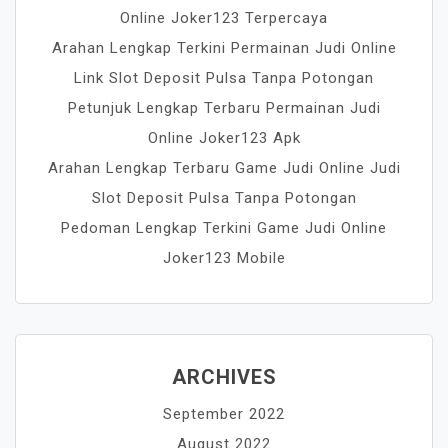
Online Joker123 Terpercaya
Arahan Lengkap Terkini Permainan Judi Online
Link Slot Deposit Pulsa Tanpa Potongan
Petunjuk Lengkap Terbaru Permainan Judi
Online Joker123 Apk
Arahan Lengkap Terbaru Game Judi Online Judi
Slot Deposit Pulsa Tanpa Potongan
Pedoman Lengkap Terkini Game Judi Online
Joker123 Mobile
ARCHIVES
September 2022
August 2022