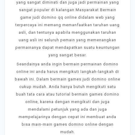
yang sangat diminati dan juga jadi permainan yang
sangat populer di kalangan Masyarakat Bermain
game judi domino qq online didalam web yang
terpercaya ini memang memanfaatkan taruhan uang
asli, dan tentunya apabila menggunakan taruhan
uang asli ini seluruh pemain yang memenangkan
permainanya dapat mendapatkan suatu keuntungan
yang sangat besar.
Seandainya anda ingin bermain permainan domino
online ini anda harus mengikuti langkah-langkah di
bawah ini. Dalam bermain games judi domino online
cukup mudah. Anda hanya butuh mengikuti satu
buah tata cara atau tutorial bermain games domino
online, karena dengan mengikuti dan juga
mendalami petunjuk yang ada dan juga
mempelajarinya dengan cepat ini membuat anda
bisa main-main games domino online dengan
mudah.