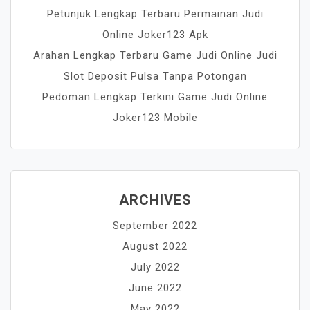
Petunjuk Lengkap Terbaru Permainan Judi
Online Joker123 Apk
Arahan Lengkap Terbaru Game Judi Online Judi
Slot Deposit Pulsa Tanpa Potongan
Pedoman Lengkap Terkini Game Judi Online
Joker123 Mobile
ARCHIVES
September 2022
August 2022
July 2022
June 2022
May 2022