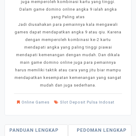
juga memperoleh kombinasi kartu yang tinggi.
Dalam game domino online angka 9 ialah angka
yang Paling atas
Jadi diusahakan para pemainnya kala mengawali
games dapat mendapatkan angka 9 atau qiu. Karena
dengan memperoleh kombinasi ke-2 kartu
mendapati angka yang paling tinggi piawai
mendapati kemenangan dengan mudah. Dan dikala
main game domino online juga para pemainnya
harus memiliki taktik atau cara yang jitu biar mampu
mendapatkan kesempatan kemenangan yang sangat
mudah dan juga sederhana.
Online Games
Slot Deposit Pulsa Indosat
Post
PANDUAN LENGKAP
PEDOMAN LENGKAP