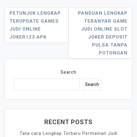
Post
PETUNJUK LENGKAP
PANDUAN LENGKAP
TERUPDATE GAMES
TERANYAR GAME
Navigation
JUDI ONLINE
JUDI ONLINE SLOT
JOKER123 APK
JOKER DEPOSIT
PULSA TANPA
POTONGAN
Search
Search
RECENT POSTS
Tata cara Lengkap Terbaru Permainan Judi