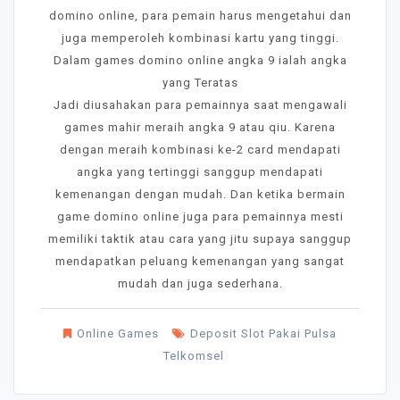
domino online, para pemain harus mengetahui dan
juga memperoleh kombinasi kartu yang tinggi.
Dalam games domino online angka 9 ialah angka
yang Teratas
Jadi diusahakan para pemainnya saat mengawali
games mahir meraih angka 9 atau qiu. Karena
dengan meraih kombinasi ke-2 card mendapati
angka yang tertinggi sanggup mendapati
kemenangan dengan mudah. Dan ketika bermain
game domino online juga para pemainnya mesti
memiliki taktik atau cara yang jitu supaya sanggup
mendapatkan peluang kemenangan yang sangat
mudah dan juga sederhana.
Online Games
Deposit Slot Pakai Pulsa
Telkomsel