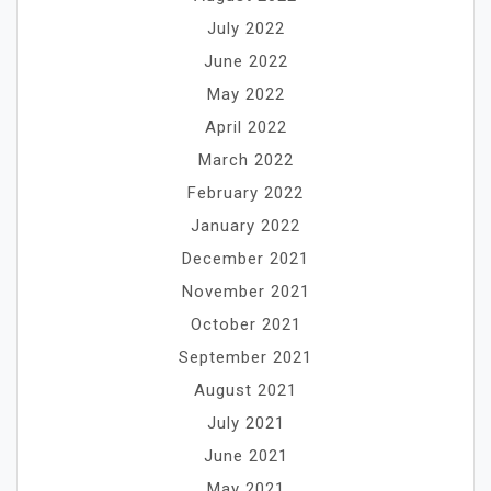
July 2022
June 2022
May 2022
April 2022
March 2022
February 2022
January 2022
December 2021
November 2021
October 2021
September 2021
August 2021
July 2021
June 2021
May 2021