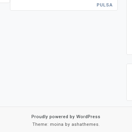
PULSA
Proudly powered by WordPress
Theme: moina by ashathemes.