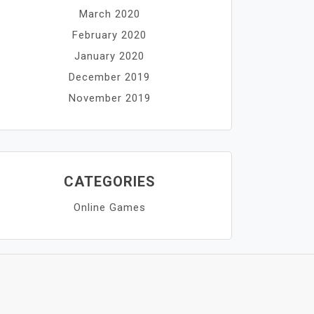
March 2020
February 2020
January 2020
December 2019
November 2019
CATEGORIES
Online Games