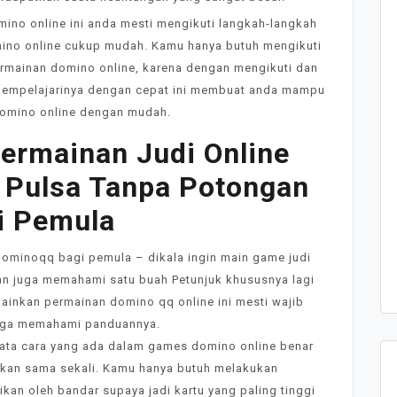
ino online ini anda mesti mengikuti langkah-langkah
mino online cukup mudah. Kamu hanya butuh mengikuti
ermainan domino online, karena dengan mengikuti dan
mempelajarinya dengan cepat ini membuat anda mampu
omino online dengan mudah.
ermainan Judi Online
t Pulsa Tanpa Potongan
i Pemula
dominoqq bagi pemula – dikala ingin main game judi
dan juga memahami satu buah Petunjuk khususnya lagi
inkan permainan domino qq online ini mesti wajib
juga memahami panduannya.
tata cara yang ada dalam games domino online benar
kan sama sekali. Kamu hanya butuh melakukan
an oleh bandar supaya jadi kartu yang paling tinggi