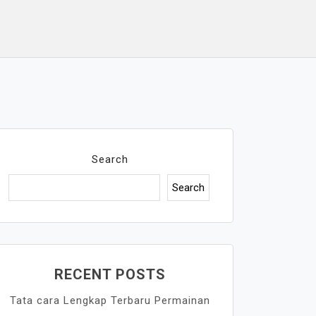
Search
Search
RECENT POSTS
Tata cara Lengkap Terbaru Permainan