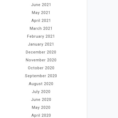
June 2021
May 2021
April 2021
March 2021
February 2021
January 2021
December 2020
November 2020
October 2020
September 2020
August 2020
July 2020
June 2020
May 2020
April 2020