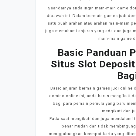
Seandainya anda ingin main-main game dom
dibawah ini. Dalam bermain games judi do
satu buah arahan atau arahan main-main p
juga memahami anjuran yang ada dan juga 
main-main game d
Basic Panduan P
Situs Slot Deposi
Bag
Basic anjuran bermain games judi online 
domino online ini, anda harus mengikuti 
bagi para pemain pemula yang baru mema
mengikuti dan 
Pada saat mengikuti dan juga mendalami 
benar mudah dan tidak membingung
menggabungkan keempat kartu yang diberik