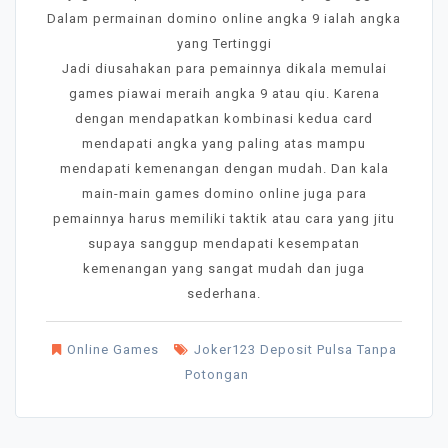
Dalam permainan domino online angka 9 ialah angka
yang Tertinggi
Jadi diusahakan para pemainnya dikala memulai
games piawai meraih angka 9 atau qiu. Karena
dengan mendapatkan kombinasi kedua card
mendapati angka yang paling atas mampu
mendapati kemenangan dengan mudah. Dan kala
main-main games domino online juga para
pemainnya harus memiliki taktik atau cara yang jitu
supaya sanggup mendapati kesempatan
kemenangan yang sangat mudah dan juga
sederhana.
Online Games
Joker123 Deposit Pulsa Tanpa
Potongan