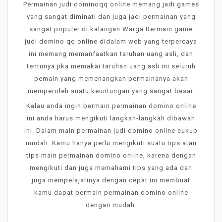
Permainan judi dominoqq online memang jadi games
yang sangat diminati dan juga jadi permainan yang
sangat populer di kalangan Warga Bermain game
judi domino qq online didalam web yang terpercaya
ini memang memanfaatkan taruhan uang asli, dan
tentunya jika memakai taruhan uang asli ini seluruh
pemain yang memenangkan permainanya akan
memperoleh suatu keuntungan yang sangat besar.
Kalau anda ingin bermain permainan domino online
ini anda harus mengikuti langkah-langkah dibawah
ini. Dalam main permainan judi domino online cukup
mudah. Kamu hanya perlu mengikuti suatu tips atau
tips main permainan domino online, karena dengan
mengikuti dan juga memahami tips yang ada dan
juga mempelajarinya dengan cepat ini membuat
kamu dapat bermain permainan domino online
dengan mudah.