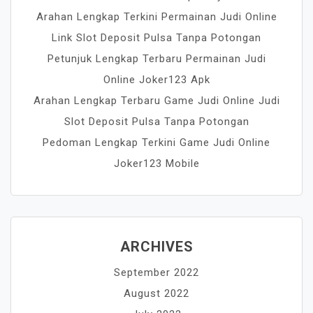
Arahan Lengkap Terkini Permainan Judi Online
Link Slot Deposit Pulsa Tanpa Potongan
Petunjuk Lengkap Terbaru Permainan Judi
Online Joker123 Apk
Arahan Lengkap Terbaru Game Judi Online Judi
Slot Deposit Pulsa Tanpa Potongan
Pedoman Lengkap Terkini Game Judi Online
Joker123 Mobile
ARCHIVES
September 2022
August 2022