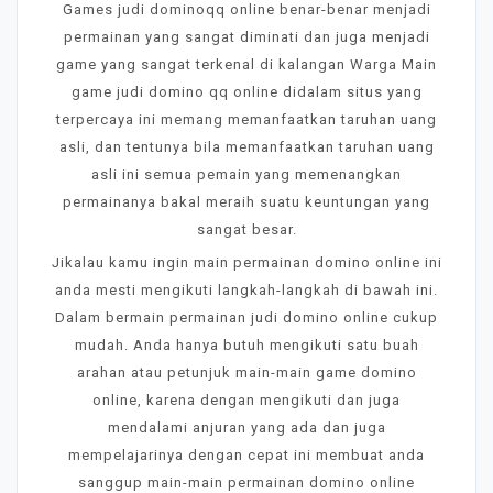
Games judi dominoqq online benar-benar menjadi
permainan yang sangat diminati dan juga menjadi
game yang sangat terkenal di kalangan Warga Main
game judi domino qq online didalam situs yang
terpercaya ini memang memanfaatkan taruhan uang
asli, dan tentunya bila memanfaatkan taruhan uang
asli ini semua pemain yang memenangkan
permainanya bakal meraih suatu keuntungan yang
sangat besar.
Jikalau kamu ingin main permainan domino online ini
anda mesti mengikuti langkah-langkah di bawah ini.
Dalam bermain permainan judi domino online cukup
mudah. Anda hanya butuh mengikuti satu buah
arahan atau petunjuk main-main game domino
online, karena dengan mengikuti dan juga
mendalami anjuran yang ada dan juga
mempelajarinya dengan cepat ini membuat anda
sanggup main-main permainan domino online