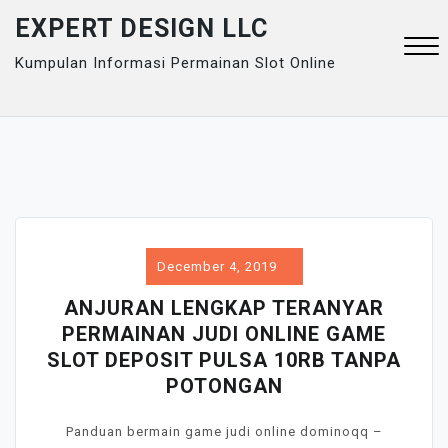
Skip
EXPERT DESIGN LLC
to
Kumpulan Informasi Permainan Slot Online
content
Close
Menu
December 4, 2019
ANJURAN LENGKAP TERANYAR
PERMAINAN JUDI ONLINE GAME
SLOT DEPOSIT PULSA 10RB TANPA
POTONGAN
Panduan bermain game judi online dominoqq –