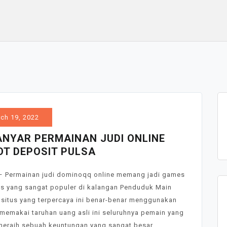
ch 19, 2022
NYAR PERMAINAN JUDI ONLINE
OT DEPOSIT PULSA
 – Permainan judi dominoqq online memang jadi games
es yang sangat populer di kalangan Penduduk Main
 situs yang terpercaya ini benar-benar menggunakan
 memakai taruhan uang asli ini seluruhnya pemain yang
eraih sebuah keuntungan yang sangat besar.