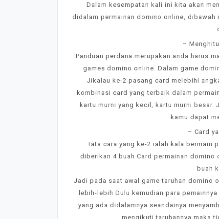
Dalam kesempatan kali ini kita akan me
didalam permainan domino online, dibawah
– Menghitu
Panduan perdana merupakan anda harus m
games domino online. Dalam game domino 
Jikalau ke-2 pasang card melebihi angk
kombinasi card yang terbaik dalam permai
kartu murni yang kecil, kartu murni besar
kamu dapat me
– Card ya
Tata cara yang ke-2 ialah kala bermain 
diberikan 4 buah Card permainan domino on
buah k
Jadi pada saat awal game taruhan domino on
lebih-lebih Dulu kemudian para pemainnya
yang ada didalamnya seandainya menyambun
mengikuti taruhannya maka ti