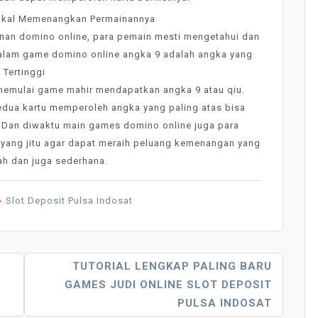
Bakal Memenangkan Permainannya
inan domino online, para pemain mesti mengetahui dan
Dalam game domino online angka 9 adalah angka yang
Tertinggi
memulai game mahir mendapatkan angka 9 atau qiu.
dua kartu memperoleh angka yang paling atas bisa
Dan diwaktu main games domino online juga para
a yang jitu agar dapat meraih peluang kemenangan yang
h dan juga sederhana.
Slot Deposit Pulsa Indosat
TUTORIAL LENGKAP PALING BARU
GAMES JUDI ONLINE SLOT DEPOSIT
PULSA INDOSAT