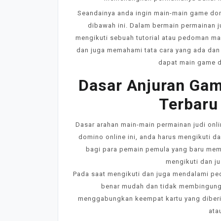
Seandainya anda ingin main-main game dom
dibawah ini. Dalam bermain permainan 
mengikuti sebuah tutorial atau pedoman ma
dan juga memahami tata cara yang ada dan
dapat main game 
Dasar Anjuran Gam
Terbaru
Dasar arahan main-main permainan judi onl
domino online ini, anda harus mengikuti d
bagi para pemain pemula yang baru mema
mengikuti dan 
Pada saat mengikuti dan juga mendalami p
benar mudah dan tidak membingung
menggabungkan keempat kartu yang diberik
ata