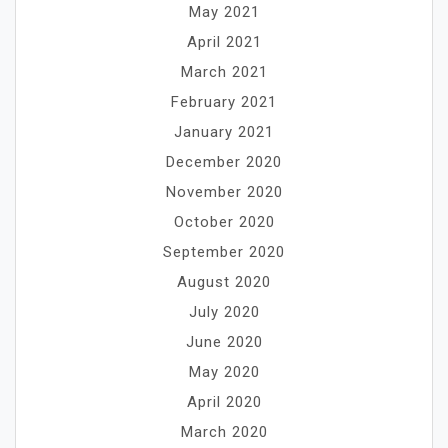
May 2021
April 2021
March 2021
February 2021
January 2021
December 2020
November 2020
October 2020
September 2020
August 2020
July 2020
June 2020
May 2020
April 2020
March 2020