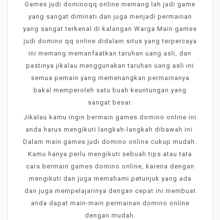
Games judi dominoqq online memang lah jadi game
yang sangat diminati dan juga menjadi permainan
yang sangat terkenal di kalangan Warga Main games
judi domino qq online didalam situs yang terpercaya
ini memang memanfaatkan taruhan uang asli, dan
pastinya jikalau menggunakan taruhan uang asli ini
semua pemain yang memenangkan permainanya
bakal memperoleh satu buah keuntungan yang
sangat besar.
Jikalau kamu ingin bermain games domino online ini
anda harus mengikuti langkah-langkah dibawah ini.
Dalam main games judi domino online cukup mudah.
Kamu hanya perlu mengikuti sebuah tips atau tata
cara bermain games domino online, karena dengan
mengikuti dan juga memahami petunjuk yang ada
dan juga mempelajarinya dengan cepat ini membuat
anda dapat main-main permainan domino online
dengan mudah.