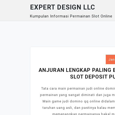
Skip
EXPERT DESIGN LLC
to
Kumpulan Informasi Permainan Slot Online
content
Jan
ANJURAN LENGKAP PALING B
SLOT DEPOSIT 
Tata cara main permainan judi online dom
permainan yang sangat diminati dan juga 
Main game judi domino qq online didalam
taruhan uang asli, dan pastinya kalau mem
memenangkan permainanya bakal me