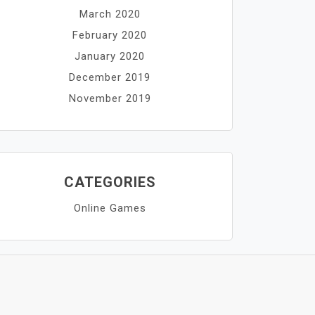
March 2020
February 2020
January 2020
December 2019
November 2019
CATEGORIES
Online Games