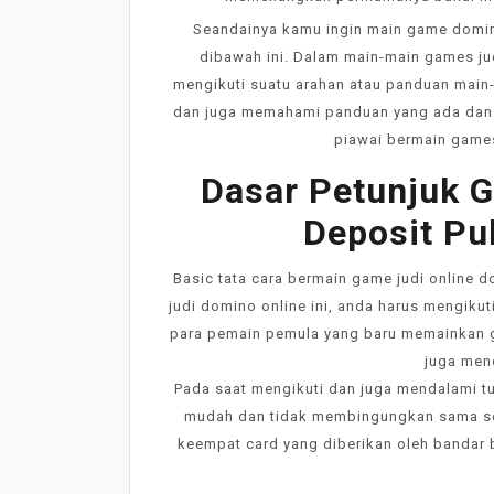
Seandainya kamu ingin main game domino
dibawah ini. Dalam main-main games j
mengikuti suatu arahan atau panduan main
dan juga memahami panduan yang ada dan 
piawai bermain game
Dasar Petunjuk G
Deposit Pu
Basic tata cara bermain game judi online 
judi domino online ini, anda harus mengiku
para pemain pemula yang baru memainkan g
juga men
Pada saat mengikuti dan juga mendalami t
mudah dan tidak membingungkan sama se
keempat card yang diberikan oleh bandar bi