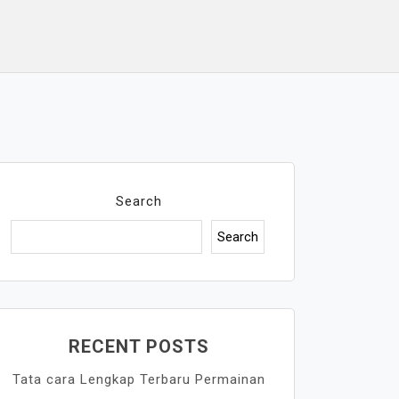
Search
Search
RECENT POSTS
Tata cara Lengkap Terbaru Permainan