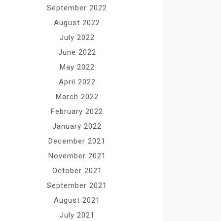
September 2022
August 2022
July 2022
June 2022
May 2022
April 2022
March 2022
February 2022
January 2022
December 2021
November 2021
October 2021
September 2021
August 2021
July 2021