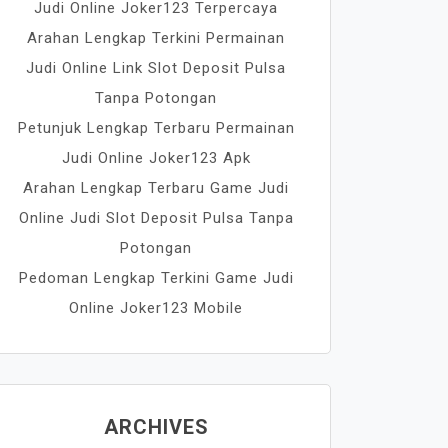
Judi Online Joker123 Terpercaya
Arahan Lengkap Terkini Permainan
Judi Online Link Slot Deposit Pulsa
Tanpa Potongan
Petunjuk Lengkap Terbaru Permainan
Judi Online Joker123 Apk
Arahan Lengkap Terbaru Game Judi
Online Judi Slot Deposit Pulsa Tanpa
Potongan
Pedoman Lengkap Terkini Game Judi
Online Joker123 Mobile
ARCHIVES