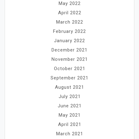
May 2022
April 2022
March 2022
February 2022
January 2022
December 2021
November 2021
October 2021
September 2021
August 2021
July 2021
June 2021
May 2021
April 2021
March 2021