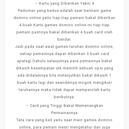
– Kartu yang Diberikan Yakni 4
Pedoman yang kedua adalah saat bermain game
domino online yaitu tiap-tiap pemain bakal diberikan
4 buah Kartu games domino online ini tiap-tiap
pemain pastinya bakal diberikan 4 buah card oleh
bandar.
Jadi pada saat awal games taruhan domino online,
setiap pemainnya dapat diberikan 3 buah card
apalagi Dahulu selanjutnya para pemainnya bakal
dikasih kesempatan utk memilih sebuah opsi yang
ada didalamnya bila melanjutkan bakal dikasih 1
buah kartu lagi dan seandainya mogok mengikuti
taruhannya maka tidak dapat memperoleh kartu
berikutnya.
– Card yang Tinggi Bakal Memenangkan
Permainannya
Tata cara yang ke3 yaitu saat main games domino
online, para pemain mesti mengetahui dan juga