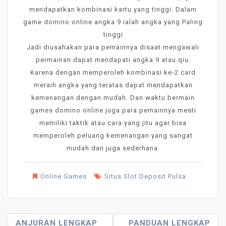
mendapatkan kombinasi kartu yang tinggi. Dalam
game domino online angka 9 ialah angka yang Paling
tinggi
Jadi diusahakan para pemainnya disaat mengawali
permainan dapat mendapati angka 9 atau qiu.
Karena dengan memperoleh kombinasi ke-2 card
meraih angka yang teratas dapat mendapatkan
kemenangan dengan mudah. Dan waktu bermain
games domino online juga para pemainnya mesti
memiliki taktik atau cara yang jitu agar bisa
memperoleh peluang kemenangan yang sangat
mudah dan juga sederhana.
Online Games
Situs Slot Deposit Pulsa
Post
ANJURAN LENGKAP
PANDUAN LENGKAP