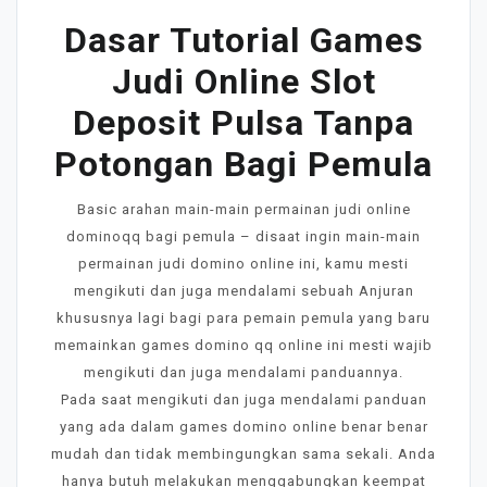
Dasar Tutorial Games
Judi Online Slot
Deposit Pulsa Tanpa
Potongan Bagi Pemula
Basic arahan main-main permainan judi online
dominoqq bagi pemula – disaat ingin main-main
permainan judi domino online ini, kamu mesti
mengikuti dan juga mendalami sebuah Anjuran
khususnya lagi bagi para pemain pemula yang baru
memainkan games domino qq online ini mesti wajib
mengikuti dan juga mendalami panduannya.
Pada saat mengikuti dan juga mendalami panduan
yang ada dalam games domino online benar benar
mudah dan tidak membingungkan sama sekali. Anda
hanya butuh melakukan menggabungkan keempat