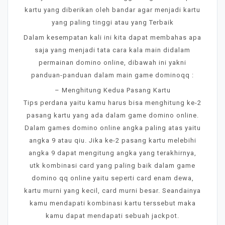
kartu yang diberikan oleh bandar agar menjadi kartu
yang paling tinggi atau yang Terbaik
Dalam kesempatan kali ini kita dapat membahas apa
saja yang menjadi tata cara kala main didalam
permainan domino online, dibawah ini yakni
panduan-panduan dalam main game dominoqq :
– Menghitung Kedua Pasang Kartu
Tips perdana yaitu kamu harus bisa menghitung ke-2
pasang kartu yang ada dalam game domino online.
Dalam games domino online angka paling atas yaitu
angka 9 atau qiu. Jika ke-2 pasang kartu melebihi
angka 9 dapat mengitung angka yang terakhirnya,
utk kombinasi card yang paling baik dalam game
domino qq online yaitu seperti card enam dewa,
kartu murni yang kecil, card murni besar. Seandainya
kamu mendapati kombinasi kartu terssebut maka
kamu dapat mendapati sebuah jackpot.