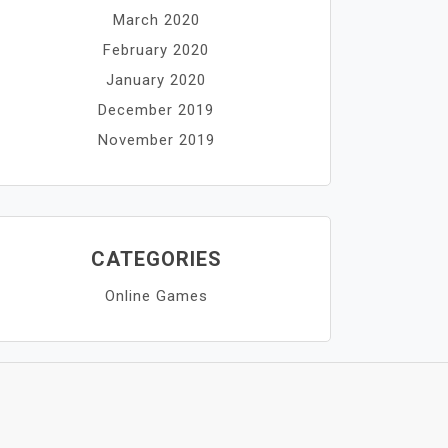
March 2020
February 2020
January 2020
December 2019
November 2019
CATEGORIES
Online Games