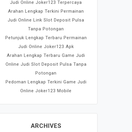
Judi Online Joker123 Terpercaya
Arahan Lengkap Terkini Permainan
Judi Online Link Slot Deposit Pulsa
Tanpa Potongan
Petunjuk Lengkap Terbaru Permainan
Judi Online Joker123 Apk
Arahan Lengkap Terbaru Game Judi
Online Judi Slot Deposit Pulsa Tanpa
Potongan
Pedoman Lengkap Terkini Game Judi
Online Joker123 Mobile
ARCHIVES