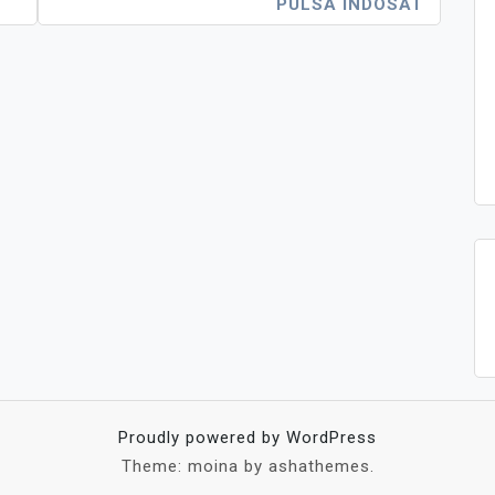
PULSA INDOSAT
Proudly powered by WordPress
Theme: moina by ashathemes.