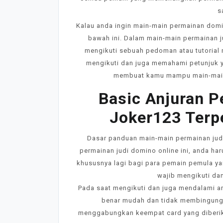
s
Kalau anda ingin main-main permainan domin
bawah ini. Dalam main-main permainan 
mengikuti sebuah pedoman atau tutorial
mengikuti dan juga memahami petunjuk y
membuat kamu mampu main-main
Basic Anjuran P
Joker123 Terp
Dasar panduan main-main permainan judi
permainan judi domino online ini, anda h
khususnya lagi bagi para pemain pemula y
wajib mengikuti d
Pada saat mengikuti dan juga mendalami a
benar mudah dan tidak membingung
menggabungkan keempat card yang diberikan