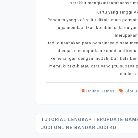
berakhir mengikuti taruhannya ma
– Kartu yang Tinggi
Panduan yang ke3 yaitu dikala main permai
juga mendapatkan kombinasi kartu yan
merupakan 
Jadi diusahakan para pemainnya disaat mem
dengan mendapatkan kombinasi kedua 
kemenangan dengan mudah. Dan kala berm
memiliki taktik atau cara yang jitu supa
mudah d
Online Games
Slot 
Post
TUTORIAL LENGKAP TERUPDATE GAM
JUDI ONLINE BANDAR JUDI 4D
Navigation