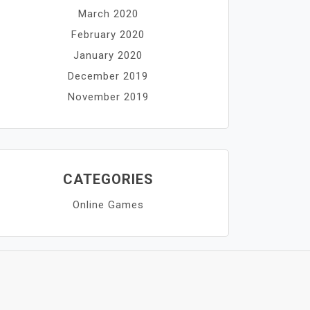
March 2020
February 2020
January 2020
December 2019
November 2019
CATEGORIES
Online Games