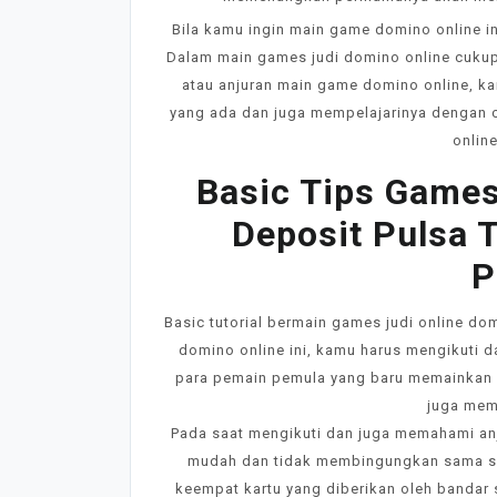
Bila kamu ingin main game domino online in
Dalam main games judi domino online cuku
atau anjuran main game domino online, 
yang ada dan juga mempelajarinya dengan 
onlin
Basic Tips Games
Deposit Pulsa 
P
Basic tutorial bermain games judi online d
domino online ini, kamu harus mengikuti 
para pemain pemula yang baru memainkan g
juga mem
Pada saat mengikuti dan juga memahami an
mudah dan tidak membingungkan sama s
keempat kartu yang diberikan oleh bandar s