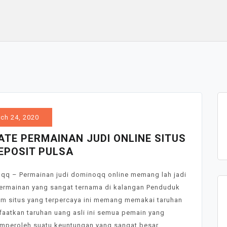
ch 24, 2020
TE PERMAINAN JUDI ONLINE SITUS
EPOSIT PULSA
qq – Permainan judi dominoqq online memang lah jadi
permainan yang sangat ternama di kalangan Penduduk
am situs yang terpercaya ini memang memakai taruhan
faatkan taruhan uang asli ini semua pemain yang
peroleh suatu keuntungan yang sangat besar.