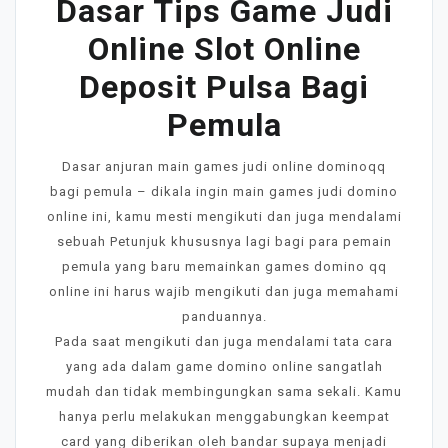
Dasar Tips Game Judi
Online Slot Online
Deposit Pulsa Bagi
Pemula
Dasar anjuran main games judi online dominoqq
bagi pemula – dikala ingin main games judi domino
online ini, kamu mesti mengikuti dan juga mendalami
sebuah Petunjuk khususnya lagi bagi para pemain
pemula yang baru memainkan games domino qq
online ini harus wajib mengikuti dan juga memahami
panduannya.
Pada saat mengikuti dan juga mendalami tata cara
yang ada dalam game domino online sangatlah
mudah dan tidak membingungkan sama sekali. Kamu
hanya perlu melakukan menggabungkan keempat
card yang diberikan oleh bandar supaya menjadi