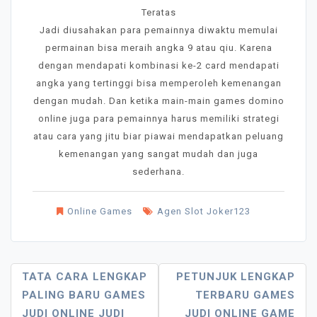
Teratas
Jadi diusahakan para pemainnya diwaktu memulai
permainan bisa meraih angka 9 atau qiu. Karena
dengan mendapati kombinasi ke-2 card mendapati
angka yang tertinggi bisa memperoleh kemenangan
dengan mudah. Dan ketika main-main games domino
online juga para pemainnya harus memiliki strategi
atau cara yang jitu biar piawai mendapatkan peluang
kemenangan yang sangat mudah dan juga
sederhana.
Online Games
Agen Slot Joker123
Post
TATA CARA LENGKAP
PETUNJUK LENGKAP
PALING BARU GAMES
TERBARU GAMES
Navigation
JUDI ONLINE JUDI
JUDI ONLINE GAME