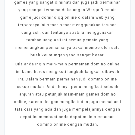
games yang sangat diminati dan juga jadi permainan
yang sangat ternama di kalangan Warga Bermain
game judi domino qq online didalam web yang
terpercaya ini benar-benar menggunakan taruhan
uang asli, dan tentunya apabila menggunakan
taruhan uang asli ini semua pemain yang
memenangkan permainanya bakal memperoleh satu
buah keuntungan yang sangat besar.
Bila anda ingin main-main permainan domino online
ini kamu harus mengikuti langkah-langkah dibawah
ini. Dalam bermain permainan judi domino online
cukup mudah. Anda hanya perlu mengikuti sebuah
anjuran atau petunjuk main-main games domino
online, karena dengan mengikuti dan juga memahami
tata cara yang ada dan juga mempelajarinya dengan
cepat ini membuat anda dapat main permainan
domino online dengan mudah.