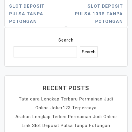
SLOT DEPOSIT
SLOT DEPOSIT
PULSA TANPA
PULSA 10RB TANPA
POTONGAN
POTONGAN
Search
Search
RECENT POSTS
Tata cara Lengkap Terbaru Permainan Judi
Online Joker123 Terpercaya
Arahan Lengkap Terkini Permainan Judi Online
Link Slot Deposit Pulsa Tanpa Potongan