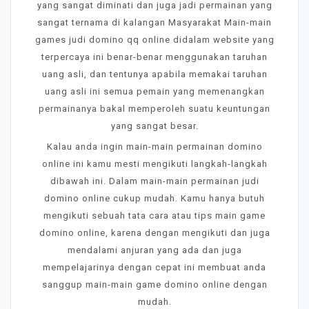
yang sangat diminati dan juga jadi permainan yang
sangat ternama di kalangan Masyarakat Main-main
games judi domino qq online didalam website yang
terpercaya ini benar-benar menggunakan taruhan
uang asli, dan tentunya apabila memakai taruhan
uang asli ini semua pemain yang memenangkan
permainanya bakal memperoleh suatu keuntungan
yang sangat besar.
Kalau anda ingin main-main permainan domino
online ini kamu mesti mengikuti langkah-langkah
dibawah ini. Dalam main-main permainan judi
domino online cukup mudah. Kamu hanya butuh
mengikuti sebuah tata cara atau tips main game
domino online, karena dengan mengikuti dan juga
mendalami anjuran yang ada dan juga
mempelajarinya dengan cepat ini membuat anda
sanggup main-main game domino online dengan
mudah.