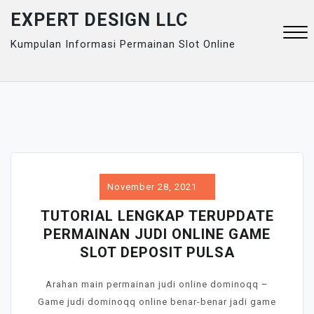
Skip
EXPERT DESIGN LLC
to
Kumpulan Informasi Permainan Slot Online
content
Close
Menu
November 28, 2021
TUTORIAL LENGKAP TERUPDATE
PERMAINAN JUDI ONLINE GAME
SLOT DEPOSIT PULSA
Arahan main permainan judi online dominoqq –
Game judi dominoqq online benar-benar jadi game