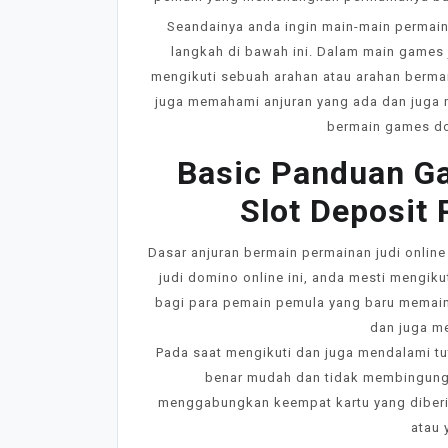
Seandainya anda ingin main-main permain
langkah di bawah ini. Dalam main games
mengikuti sebuah arahan atau arahan berma
juga memahami anjuran yang ada dan juga 
bermain games do
Basic Panduan Ga
Slot Deposit
Dasar anjuran bermain permainan judi onlin
judi domino online ini, anda mesti mengik
bagi para pemain pemula yang baru memain
dan juga m
Pada saat mengikuti dan juga mendalami tu
benar mudah dan tidak membingung
menggabungkan keempat kartu yang diberik
atau 