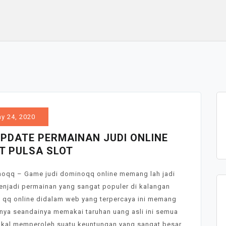
y 24, 2020
PDATE PERMAINAN JUDI ONLINE
T PULSA SLOT
noqq – Game judi dominoqq online memang lah jadi
enjadi permainan yang sangat populer di kalangan
 qq online didalam web yang terpercaya ini memang
nya seandainya memakai taruhan uang asli ini semua
al memperoleh suatu keuntungan yang sangat besar.