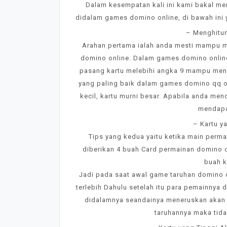
Dalam kesempatan kali ini kami bakal m
didalam games domino online, di bawah in
– Menghitu
Arahan pertama ialah anda mesti mampu 
domino online. Dalam games domino online 
pasang kartu melebihi angka 9 mampu meng
yang paling baik dalam games domino qq on
kecil, kartu murni besar. Apabila anda me
mendapa
– Kartu y
Tips yang kedua yaitu ketika main perm
diberikan 4 buah Card permainan domino on
buah k
Jadi pada saat awal game taruhan domino o
terlebih Dahulu setelah itu para pemainnya 
didalamnya seandainya meneruskan akan di
taruhannya maka tida