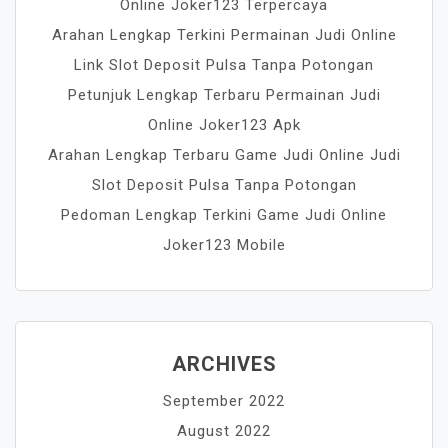
Online Joker123 Terpercaya
Arahan Lengkap Terkini Permainan Judi Online
Link Slot Deposit Pulsa Tanpa Potongan
Petunjuk Lengkap Terbaru Permainan Judi
Online Joker123 Apk
Arahan Lengkap Terbaru Game Judi Online Judi
Slot Deposit Pulsa Tanpa Potongan
Pedoman Lengkap Terkini Game Judi Online
Joker123 Mobile
ARCHIVES
September 2022
August 2022