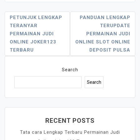
Post
PETUNJUK LENGKAP
PANDUAN LENGKAP
TERANYAR
TERUPDATE
Navigation
PERMAINAN JUDI
PERMAINAN JUDI
ONLINE JOKER123
ONLINE SLOT ONLINE
TERBARU
DEPOSIT PULSA
Search
Search
RECENT POSTS
Tata cara Lengkap Terbaru Permainan Judi