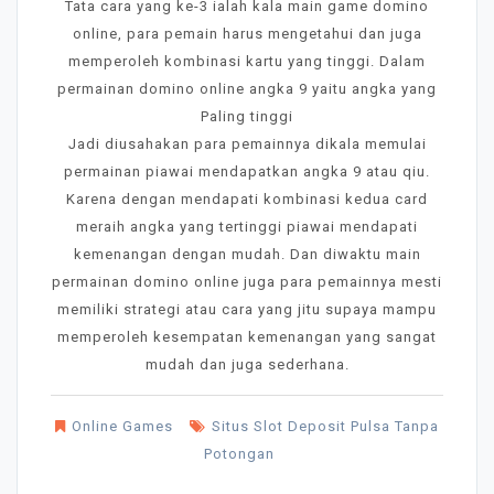
Tata cara yang ke-3 ialah kala main game domino
online, para pemain harus mengetahui dan juga
memperoleh kombinasi kartu yang tinggi. Dalam
permainan domino online angka 9 yaitu angka yang
Paling tinggi
Jadi diusahakan para pemainnya dikala memulai
permainan piawai mendapatkan angka 9 atau qiu.
Karena dengan mendapati kombinasi kedua card
meraih angka yang tertinggi piawai mendapati
kemenangan dengan mudah. Dan diwaktu main
permainan domino online juga para pemainnya mesti
memiliki strategi atau cara yang jitu supaya mampu
memperoleh kesempatan kemenangan yang sangat
mudah dan juga sederhana.
Online Games
Situs Slot Deposit Pulsa Tanpa
Potongan