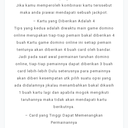
Jika kamu memperoleh kombinasi kartu terssebut
maka anda piawai mendapati sebuah jackpot.
– Kartu yang Diberikan Adalah 4
Tips yang kedua adalah diwaktu main game domino
online merupakan tiap-tiap pemain bakal diberikan 4
buah Kartu game domino online ini setiap pemain
tentunya akan diberikan 4 buah card oleh bandar.
Jadi pada saat awal permainan taruhan domino
online, tiap-tiap pemainnya dapat diberikan 3 buah
card lebih-lebih Dulu seterusnya para pemainnya
akan diberi kesempatan utk pilih suatu opsi yang
ada didalamnya jikalau menambahkan bakal dikasih
1 buah kartu lagi dan apabila mogok mengikuti
taruhannya maka tidak akan mendapati kartu
berikutnya.
– Card yang Tinggi Dapat Memenangkan
Permainannya