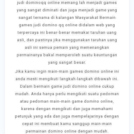
judi dominoqq online memang lah menjadi games
yang sangat diminati dan juga menjadi game yang
sangat ternama di kalangan Masyarakat Bermain
games judi domino qq online didalam web yang
terpercaya ini benar-benar memakai taruhan uang
asli, dan pastinya jika menggunakan taruhan uang
asli ini semua pemain yang memenangkan
permainanya bakal memperoleh suatu keuntungan
yang sangat besar.
Jika kamu ingin main-main games domino online ini
anda mesti mengikuti langkah-langkah dibawah ini.
Dalam bermain game judi domino online cukup
mudah. Anda hanya perlu mengikuti suatu pedoman
atau pedoman main-main game domino online,
karena dengan mengikuti dan juga memahami
petunjuk yang ada dan juga mempelajarinya dengan
cepat ini membuat kamu sanggup main-main
permainan domino online dengan mudah.