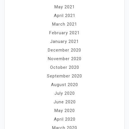
May 2021
April 2021
March 2021
February 2021
January 2021
December 2020
November 2020
October 2020
September 2020
August 2020
July 2020
June 2020
May 2020
April 2020
March 2020