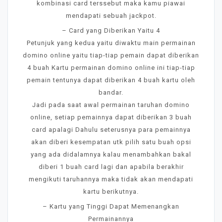
kombinasi card terssebut maka kamu piawai
mendapati sebuah jackpot.
– Card yang Diberikan Yaitu 4
Petunjuk yang kedua yaitu diwaktu main permainan
domino online yaitu tiap-tiap pemain dapat diberikan
4 buah Kartu permainan domino online ini tiap-tiap
pemain tentunya dapat diberikan 4 buah kartu oleh
bandar.
Jadi pada saat awal permainan taruhan domino
online, setiap pemainnya dapat diberikan 3 buah
card apalagi Dahulu seterusnya para pemainnya
akan diberi kesempatan utk pilih satu buah opsi
yang ada didalamnya kalau menambahkan bakal
diberi 1 buah card lagi dan apabila berakhir
mengikuti taruhannya maka tidak akan mendapati
kartu berikutnya.
– Kartu yang Tinggi Dapat Memenangkan
Permainannya