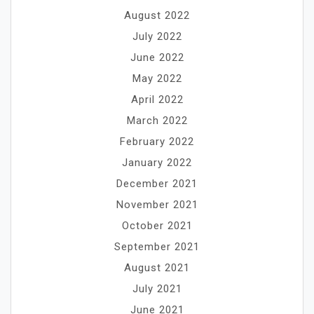
August 2022
July 2022
June 2022
May 2022
April 2022
March 2022
February 2022
January 2022
December 2021
November 2021
October 2021
September 2021
August 2021
July 2021
June 2021