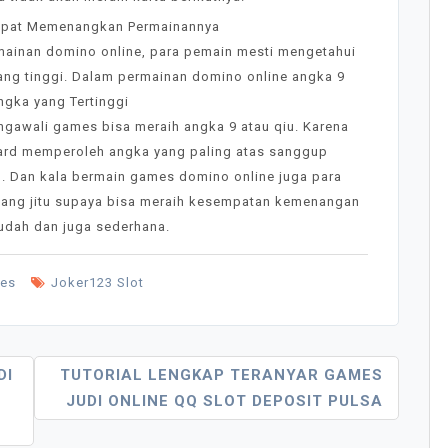
Dapat Memenangkan Permainannya
mainan domino online, para pemain mesti mengetahui
ng tinggi. Dalam permainan domino online angka 9
ngka yang Tertinggi
gawali games bisa meraih angka 9 atau qiu. Karena
ard memperoleh angka yang paling atas sanggup
Dan kala bermain games domino online juga para
 yang jitu supaya bisa meraih kesempatan kemenangan
udah dan juga sederhana.
mes
Joker123 Slot
DI
TUTORIAL LENGKAP TERANYAR GAMES
JUDI ONLINE QQ SLOT DEPOSIT PULSA