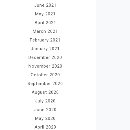
June 2021
May 2021
April 2021
March 2021
February 2021
January 2021
December 2020
November 2020
October 2020
September 2020
August 2020
July 2020
June 2020
May 2020
April 2020