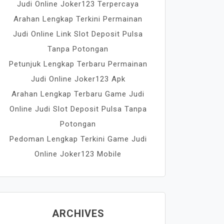
Judi Online Joker123 Terpercaya
Arahan Lengkap Terkini Permainan
Judi Online Link Slot Deposit Pulsa
Tanpa Potongan
Petunjuk Lengkap Terbaru Permainan
Judi Online Joker123 Apk
Arahan Lengkap Terbaru Game Judi
Online Judi Slot Deposit Pulsa Tanpa
Potongan
Pedoman Lengkap Terkini Game Judi
Online Joker123 Mobile
ARCHIVES