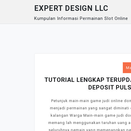
Skip
EXPERT DESIGN LLC
to
Kumpulan Informasi Permainan Slot Online
content
Ma
TUTORIAL LENGKAP TERUPDA
DEPOSIT PUL
Petunjuk main-main game judi online d
menjadi permainan yang sangat diminati 
kalangan Warga Main-main game judi dom
memang lah menggunakan taruhan uang asli
seluruhnya pemain yang memenangkan pe