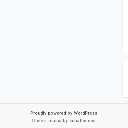
Proudly powered by WordPress
Theme: moina by ashathemes.