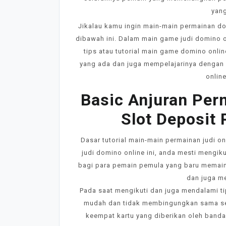
yang
Jikalau kamu ingin main-main permainan do
dibawah ini. Dalam main game judi domino 
tips atau tutorial main game domino onli
yang ada dan juga mempelajarinya dengan
onlin
Basic Anjuran Per
Slot Deposit
Dasar tutorial main-main permainan judi o
judi domino online ini, anda mesti mengi
bagi para pemain pemula yang baru memain
dan juga m
Pada saat mengikuti dan juga mendalami t
mudah dan tidak membingungkan sama se
keempat kartu yang diberikan oleh bandar