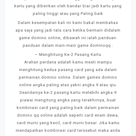
kartu yang diberikan oleh bandar biar jadi kartu yang
paling tinggi atau yang Paling baik
Dalam kesempatan kali ini kami bakal membahas
apa saja yang jadi tata cara ketika bermain didalam
game domino online, dibawah ini ialah panduan-
panduan dalam main-main game dominoqq :
– Menghitung Ke-2 Pasang Kartu
Arahan perdana adalah kamu mesti mampu
menghitung kedua pasang card yang ada dalam
permainan domino online. Dalam games domino
online angka paling atas yakni angka 9 atau qiu.
Seandainya ke-2 pasang kartu melebihi angka 9
piawai mengitung angka yang terakhirnya, buat
kombinasi card yang paling baik dalam permainan
domino qq online adalah seperti card enam dewa,
card murni yang kecil, card murni besar. Jika kamu
mendapatkan kombinasi card terssebut maka anda