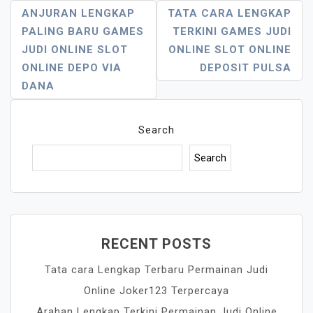
Post
ANJURAN LENGKAP
TATA CARA LENGKAP
PALING BARU GAMES
TERKINI GAMES JUDI
Navigation
JUDI ONLINE SLOT
ONLINE SLOT ONLINE
ONLINE DEPO VIA
DEPOSIT PULSA
DANA
Search
Search
RECENT POSTS
Tata cara Lengkap Terbaru Permainan Judi
Online Joker123 Terpercaya
Arahan Lengkap Terkini Permainan Judi Online