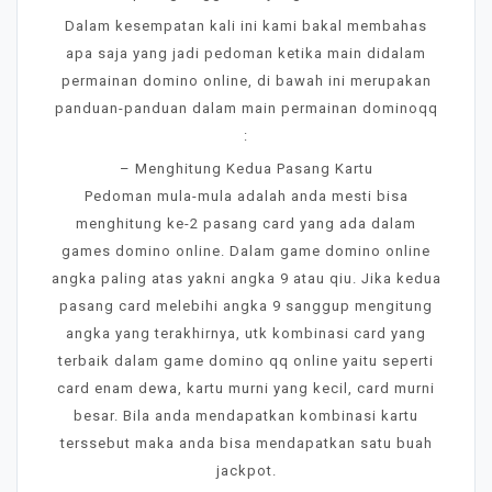
Dalam kesempatan kali ini kami bakal membahas
apa saja yang jadi pedoman ketika main didalam
permainan domino online, di bawah ini merupakan
panduan-panduan dalam main permainan dominoqq
:
– Menghitung Kedua Pasang Kartu
Pedoman mula-mula adalah anda mesti bisa
menghitung ke-2 pasang card yang ada dalam
games domino online. Dalam game domino online
angka paling atas yakni angka 9 atau qiu. Jika kedua
pasang card melebihi angka 9 sanggup mengitung
angka yang terakhirnya, utk kombinasi card yang
terbaik dalam game domino qq online yaitu seperti
card enam dewa, kartu murni yang kecil, card murni
besar. Bila anda mendapatkan kombinasi kartu
terssebut maka anda bisa mendapatkan satu buah
jackpot.