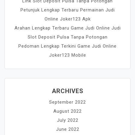
Link Slot Deposit Pulsa Tanpa Potongan
Petunjuk Lengkap Terbaru Permainan Judi
Online Joker123 Apk
Arahan Lengkap Terbaru Game Judi Online Judi
Slot Deposit Pulsa Tanpa Potongan
Pedoman Lengkap Terkini Game Judi Online
Joker123 Mobile
ARCHIVES
September 2022
August 2022
July 2022
June 2022