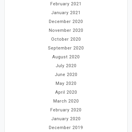
February 2021
January 2021
December 2020
November 2020
October 2020
September 2020
August 2020
July 2020
June 2020
May 2020
April 2020
March 2020
February 2020
January 2020
December 2019