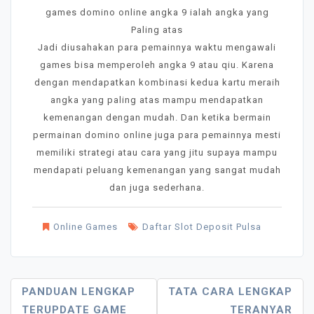
games domino online angka 9 ialah angka yang
Paling atas
Jadi diusahakan para pemainnya waktu mengawali
games bisa memperoleh angka 9 atau qiu. Karena
dengan mendapatkan kombinasi kedua kartu meraih
angka yang paling atas mampu mendapatkan
kemenangan dengan mudah. Dan ketika bermain
permainan domino online juga para pemainnya mesti
memiliki strategi atau cara yang jitu supaya mampu
mendapati peluang kemenangan yang sangat mudah
dan juga sederhana.
Online Games
Daftar Slot Deposit Pulsa
Post
PANDUAN LENGKAP
TATA CARA LENGKAP
TERUPDATE GAME
TERANYAR