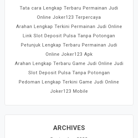
Tata cara Lengkap Terbaru Permainan Judi
Online Joker123 Terpercaya
Arahan Lengkap Terkini Permainan Judi Online
Link Slot Deposit Pulsa Tanpa Potongan
Petunjuk Lengkap Terbaru Permainan Judi
Online Joker123 Apk
Arahan Lengkap Terbaru Game Judi Online Judi
Slot Deposit Pulsa Tanpa Potongan
Pedoman Lengkap Terkini Game Judi Online
Joker123 Mobile
ARCHIVES