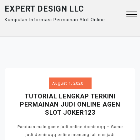
Skip
EXPERT DESIGN LLC
to
Kumpulan Informasi Permainan Slot Online
content
Close
Menu
August 1, 2020
TUTORIAL LENGKAP TERKINI
PERMAINAN JUDI ONLINE AGEN
SLOT JOKER123
Panduan main game judi online dominoqq – Game
judi dominoqq online memang lah menjadi