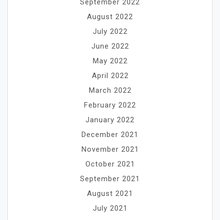
September 2022
August 2022
July 2022
June 2022
May 2022
April 2022
March 2022
February 2022
January 2022
December 2021
November 2021
October 2021
September 2021
August 2021
July 2021