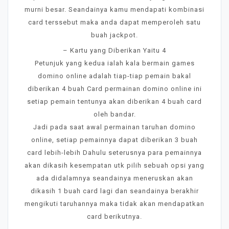
murni besar. Seandainya kamu mendapati kombinasi
card terssebut maka anda dapat memperoleh satu
buah jackpot.
– Kartu yang Diberikan Yaitu 4
Petunjuk yang kedua ialah kala bermain games
domino online adalah tiap-tiap pemain bakal
diberikan 4 buah Card permainan domino online ini
setiap pemain tentunya akan diberikan 4 buah card
oleh bandar.
Jadi pada saat awal permainan taruhan domino
online, setiap pemainnya dapat diberikan 3 buah
card lebih-lebih Dahulu seterusnya para pemainnya
akan dikasih kesempatan utk pilih sebuah opsi yang
ada didalamnya seandainya meneruskan akan
dikasih 1 buah card lagi dan seandainya berakhir
mengikuti taruhannya maka tidak akan mendapatkan
card berikutnya.