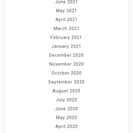
June 2021
May 2021
April 2021
March 2021
February 2021
January 2021
December 2020
November 2020
October 2020
September 2020
August 2020
July 2020
June 2020
May 2020
April 2020