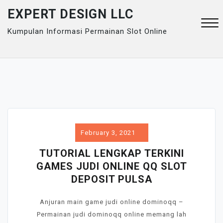
Skip
EXPERT DESIGN LLC
to
Kumpulan Informasi Permainan Slot Online
content
Close
Menu
February 3, 2021
TUTORIAL LENGKAP TERKINI
GAMES JUDI ONLINE QQ SLOT
DEPOSIT PULSA
Anjuran main game judi online dominoqq –
Permainan judi dominoqq online memang lah