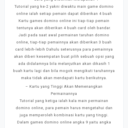
Tutorial yang ke-2 yakni diwaktu main game domino
online ialah setiap pemain dapat diberikan 4 buah
Kartu games domino online ini tiap-tiap pemain
tentunya akan diberikan 4 buah card oleh bandar.
Jadi pada saat awal permainan taruhan domino
online, tiap-tiap pemainnya akan diberikan 3 buah
card lebih-lebih Dahulu seterusnya para pemainnya
akan diberi kesempatan buat pilih sebuah opsi yang
ada didalamnya bila melanjutkan akan dikasih 1
buah kartu lagi dan bila mogok mengikuti taruhannya
maka tidak akan mendapati kartu berikutnya.
– Kartu yang Tinggi Akan Memenangkan
Permainannya
Tutorial yang ketiga ialah kala main permainan
domino online, para pemain harus mengetahui dan
juga memperoleh kombinasi kartu yang tinggi.
Dalam games domino online angka 9 yaitu angka