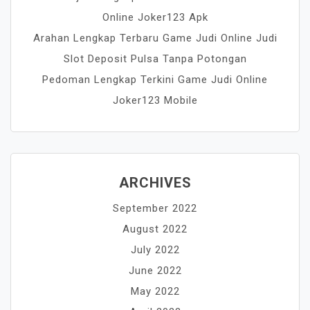
Online Joker123 Apk
Arahan Lengkap Terbaru Game Judi Online Judi
Slot Deposit Pulsa Tanpa Potongan
Pedoman Lengkap Terkini Game Judi Online
Joker123 Mobile
ARCHIVES
September 2022
August 2022
July 2022
June 2022
May 2022