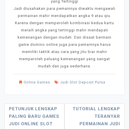
yang Tertinggi
Jadi diusahakan para pemainnya diwaktu mengawali
permainan mahir mendapatkan angka 9 atau qiu.
Karena dengan memperoleh kombinasi kedua kartu
meraih angka yang tertinggi mahir mendapati
kemenangan dengan mudah. Dan disaat bermain
game domino online juga para pemainnya harus
memiliki taktik atau cara yang jitu biar mahir
memperoleh peluang kemenangan yang sangat
mudah dan juga sederhana.
Online Games
Judi Slot Deposit Pulsa
Post
PETUNJUK LENGKAP
TUTORIAL LENGKAP
PALING BARU GAMES
TERANYAR
Navigation
JUDI ONLINE SLOT
PERMAINAN JUDI