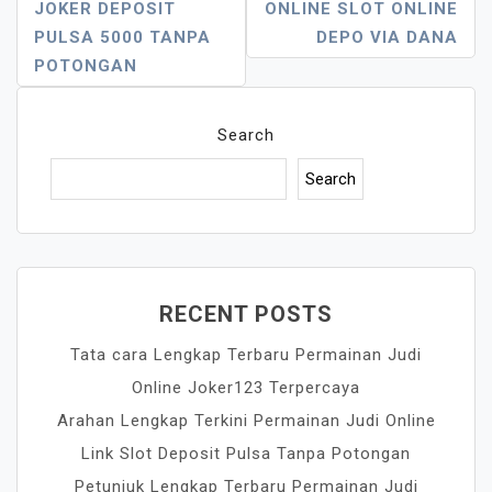
JOKER DEPOSIT
ONLINE SLOT ONLINE
PULSA 5000 TANPA
DEPO VIA DANA
POTONGAN
Search
Search
RECENT POSTS
Tata cara Lengkap Terbaru Permainan Judi
Online Joker123 Terpercaya
Arahan Lengkap Terkini Permainan Judi Online
Link Slot Deposit Pulsa Tanpa Potongan
Petunjuk Lengkap Terbaru Permainan Judi