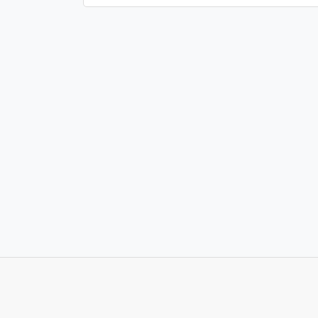
Navigation