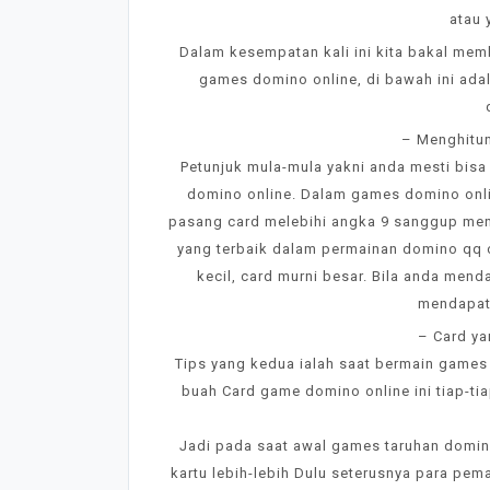
atau 
Dalam kesempatan kali ini kita bakal mem
games domino online, di bawah ini ad
– Menghitu
Petunjuk mula-mula yakni anda mesti bis
domino online. Dalam games domino onlin
pasang card melebihi angka 9 sanggup meng
yang terbaik dalam permainan domino qq o
kecil, card murni besar. Bila anda men
mendapati
– Card ya
Tips yang kedua ialah saat bermain games 
buah Card game domino online ini tiap-tia
Jadi pada saat awal games taruhan domino
kartu lebih-lebih Dulu seterusnya para pe