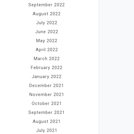
September 2022
August 2022
July 2022
June 2022
May 2022
April 2022
March 2022
February 2022
January 2022
December 2021
November 2021
October 2021
September 2021
August 2021
July 2021