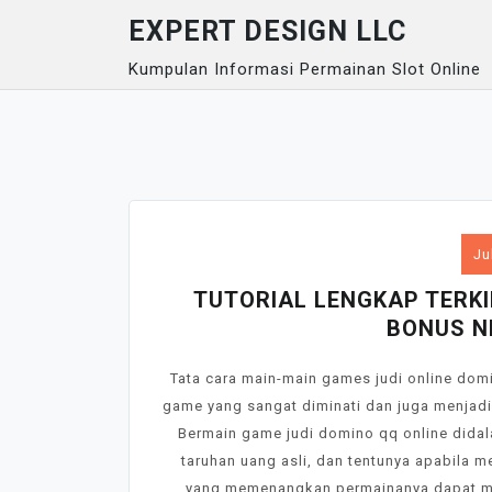
Skip
EXPERT DESIGN LLC
to
Kumpulan Informasi Permainan Slot Online
content
Ju
TUTORIAL LENGKAP TERKI
BONUS N
Tata cara main-main games judi online do
game yang sangat diminati dan juga menjad
Bermain game judi domino qq online dida
taruhan uang asli, dan tentunya apabila m
yang memenangkan permainanya dapat m