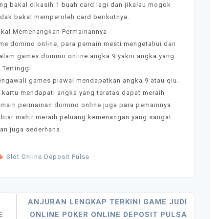
g bakal dikasih 1 buah card lagi dan jikalau mogok
idak bakal memperoleh card berikutnya.
Bakal Memenangkan Permainannya
ame domino online, para pemain mesti mengetahui dan
 Dalam games domino online angka 9 yakni angka yang
Tertinggi
engawali games piawai mendapatkan angka 9 atau qiu.
kartu mendapati angka yang teratas dapat meraih
main permainan domino online juga para pemainnya
tu biar mahir meraih peluang kemenangan yang sangat
an juga sederhana.
Slot Online Deposit Pulsa
ANJURAN LENGKAP TERKINI GAME JUDI
E
ONLINE POKER ONLINE DEPOSIT PULSA