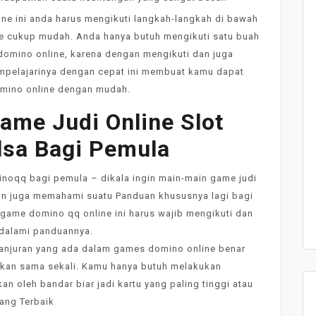
ne ini anda harus mengikuti langkah-langkah di bawah
ne cukup mudah. Anda hanya butuh mengikuti satu buah
 domino online, karena dengan mengikuti dan juga
mpelajarinya dengan cepat ini membuat kamu dapat
mino online dengan mudah.
Game Judi Online Slot
lsa Bagi Pemula
inoqq bagi pemula – dikala ingin main-main game judi
dan juga memahami suatu Panduan khususnya lagi bagi
ame domino qq online ini harus wajib mengikuti dan
dalami panduannya.
anjuran yang ada dalam games domino online benar
kan sama sekali. Kamu hanya butuh melakukan
 oleh bandar biar jadi kartu yang paling tinggi atau
ang Terbaik