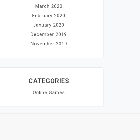
March 2020
February 2020
January 2020
December 2019
November 2019
CATEGORIES
Online Games