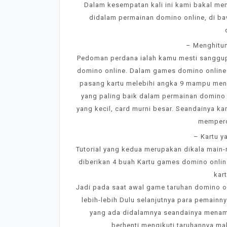
Dalam kesempatan kali ini kami bakal me
didalam permainan domino online, di b
– Menghitu
Pedoman perdana ialah kamu mesti sanggu
domino online. Dalam games domino online a
pasang kartu melebihi angka 9 mampu meng
yang paling baik dalam permainan domino 
yang kecil, card murni besar. Seandainya k
mempero
– Kartu y
Tutorial yang kedua merupakan dikala main
diberikan 4 buah Kartu games domino online
kar
Jadi pada saat awal game taruhan domino on
lebih-lebih Dulu selanjutnya para pemainn
yang ada didalamnya seandainya menamb
berhenti mengikuti taruhannya ma