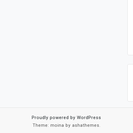
Proudly powered by WordPress
Theme: moina by ashathemes.