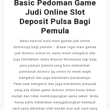
Basic Pedoman Game
Judi Online Slot
Deposit Pulsa Bagi
Pemula
Basic tutorial main-main games judi online
dominoqq bagi pemula – disaat ingin main games
judi domino online ini, kamu mesti mengikuti dan
juga mendalami suatu Anjuran khususnya lagi bagi
para pemain pemula yang baru memainkan
permainan domino qq online ini mesti wajib
mengikuti dan juga mendalami panduannya.
Pada saat mengikuti dan juga mendalami petunjuk
yang ada dalam game domino online benar benar
mudah dan tidak membingungkan sama sekali. Anda
hanya perlu melakukan menggabungkan keempat
card yang diberikan oleh bandar biar jadi card yang