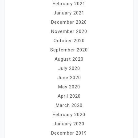
February 2021
January 2021
December 2020
November 2020
October 2020
September 2020
August 2020
July 2020
June 2020
May 2020
April 2020
March 2020
February 2020
January 2020
December 2019