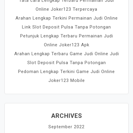
Tata cara Lengkap Terbaru Permainan Judi
Online Joker123 Terpercaya
Arahan Lengkap Terkini Permainan Judi Online
Link Slot Deposit Pulsa Tanpa Potongan
Petunjuk Lengkap Terbaru Permainan Judi
Online Joker123 Apk
Arahan Lengkap Terbaru Game Judi Online Judi
Slot Deposit Pulsa Tanpa Potongan
Pedoman Lengkap Terkini Game Judi Online
Joker123 Mobile
ARCHIVES
September 2022