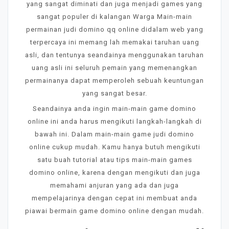
yang sangat diminati dan juga menjadi games yang
sangat populer di kalangan Warga Main-main
permainan judi domino qq online didalam web yang
terpercaya ini memang lah memakai taruhan uang
asli, dan tentunya seandainya menggunakan taruhan
uang asli ini seluruh pemain yang memenangkan
permainanya dapat memperoleh sebuah keuntungan
yang sangat besar.
Seandainya anda ingin main-main game domino
online ini anda harus mengikuti langkah-langkah di
bawah ini. Dalam main-main game judi domino
online cukup mudah. Kamu hanya butuh mengikuti
satu buah tutorial atau tips main-main games
domino online, karena dengan mengikuti dan juga
memahami anjuran yang ada dan juga
mempelajarinya dengan cepat ini membuat anda
piawai bermain game domino online dengan mudah.