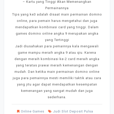
– Kartu yang Tinggi Akan Memenangkan
Permainannya
Tips yang ke3 adalah disaat main permainan domino
online, para pemain harus mengetahui dan juga
mendapatkan kombinasi card yang tinggi. Dalam
games domino online angka 9 merupakan angka
yang Tertinggi
Jadi diusahakan para pemainnya kala mengawali
game mampu meraih angka 9 atau qiu. Karena
dengan meraih kombinasi ke-2 card meraih angka
yang teratas piawai meraih kemenangan dengan
mudah. Dan ketika main permainan domino online
juga para pemainnya mesti memiliki taktik atau cara
yang jitu agar dapat mendapatkan kesempatan
kemenangan yang sangat mudah dan juga
sederhana.
Online Games
Judi Slot Deposit Pulsa