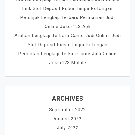
Link Slot Deposit Pulsa Tanpa Potongan
Petunjuk Lengkap Terbaru Permainan Judi
Online Joker123 Apk
Arahan Lengkap Terbaru Game Judi Online Judi
Slot Deposit Pulsa Tanpa Potongan
Pedoman Lengkap Terkini Game Judi Online
Joker123 Mobile
ARCHIVES
September 2022
August 2022
July 2022