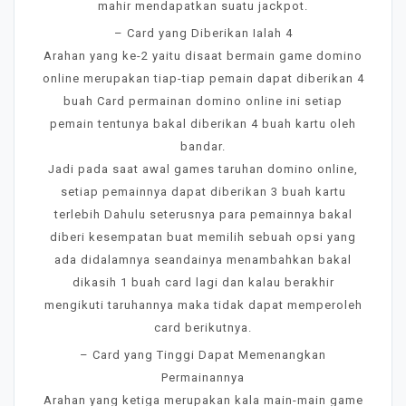
mahir mendapatkan suatu jackpot.
– Card yang Diberikan Ialah 4
Arahan yang ke-2 yaitu disaat bermain game domino
online merupakan tiap-tiap pemain dapat diberikan 4
buah Card permainan domino online ini setiap
pemain tentunya bakal diberikan 4 buah kartu oleh
bandar.
Jadi pada saat awal games taruhan domino online,
setiap pemainnya dapat diberikan 3 buah kartu
terlebih Dahulu seterusnya para pemainnya bakal
diberi kesempatan buat memilih sebuah opsi yang
ada didalamnya seandainya menambahkan bakal
dikasih 1 buah card lagi dan kalau berakhir
mengikuti taruhannya maka tidak dapat memperoleh
card berikutnya.
– Card yang Tinggi Dapat Memenangkan
Permainannya
Arahan yang ketiga merupakan kala main-main game