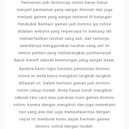
Permainan judi dominoqq online benar-benar
menjadi permainan yang sangat diminati dan juga
menjadi games yang sangat terkenal di kalangan
Penduduk Bermain games judi domino qq online
didalam website yang terpercaya ini memang lah
memanfaatkan taruhan uang asli, dan tentunya
seandainya menggunakan taruhan uang asli ini
semua pemain yang memenangkan permainanya
dapat meraih sebuah keuntungan yang sangat besar.
Apabila kamu ingin bermain permainan domino
online ini anda harus mengikuti langkah-langkah
dibawah ini. Dalam bermain games judi domino
online cukup mudah. Anda hanya butuh mengikuti
sebuah tata cara atau panduan main games domino
online, karena dengan mengikuti dan juga memahami
tips yang ada dan juga mempelajarinya dengan
cepat ini membuat kamu dapat bermain games
domino online dengan mudah.