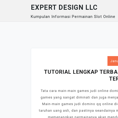
Skip
EXPERT DESIGN LLC
to
Kumpulan Informasi Permainan Slot Online
content
Janu
TUTORIAL LENGKAP TERBA
TE
Tata cara main-main games judi online dom
games yang sangat diminati dan juga menja
Main-main games judi domino qq online di
taruhan uang asli, dan pastinya seandainya 
memenangkan permainanya akan mendap