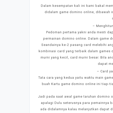
Dalam kesempatan kali ini kami bakal mem
didalam game domino online, dibawah 
– Menghitu
Pedoman pertama yakni anda mesti dap
permainan domino online. Dalam game dom
Seandainya ke-2 pasang card melebihi ang
kombinasi card yang terbaik dalam games d
murni yang kecil, card murni besar. Bila
dapat me
– Card ya
Tata cara yang kedua yaitu waktu main game
buah Kartu game domino online ini tiap-ti
Jadi pada saat awal game taruhan domino on
apalagi Dulu seterusnya para pemainnya b
ada didalamnya kalau melanjutkan dapat dik