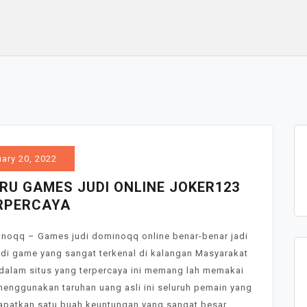
ary 20, 2022
RU GAMES JUDI ONLINE JOKER123
RPERCAYA
inoqq – Games judi dominoqq online benar-benar jadi
di game yang sangat terkenal di kalangan Masyarakat
dalam situs yang terpercaya ini memang lah memakai
menggunakan taruhan uang asli ini seluruh pemain yang
atkan satu buah keuntungan yang sangat besar.