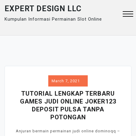
Skip
EXPERT DESIGN LLC
to
Kumpulan Informasi Permainan Slot Online
content
Close
Menu
March 7, 2021
TUTORIAL LENGKAP TERBARU
GAMES JUDI ONLINE JOKER123
DEPOSIT PULSA TANPA
POTONGAN
Anjuran bermain permainan judi online dominoqq –