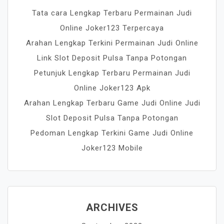
Tata cara Lengkap Terbaru Permainan Judi
Online Joker123 Terpercaya
Arahan Lengkap Terkini Permainan Judi Online
Link Slot Deposit Pulsa Tanpa Potongan
Petunjuk Lengkap Terbaru Permainan Judi
Online Joker123 Apk
Arahan Lengkap Terbaru Game Judi Online Judi
Slot Deposit Pulsa Tanpa Potongan
Pedoman Lengkap Terkini Game Judi Online
Joker123 Mobile
ARCHIVES