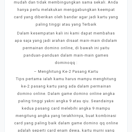
mudah dan tidak membingungkan sama sekali. Anda
hanya perlu melakukan menggabungkan keempat
card yang diberikan oleh bandar agar jadi kartu yang
paling tinggi atau yang Terbaik
Dalam kesempatan kali ini kami dapat membahas
apa saja yang jadi arahan disaat main-main didalam
permainan domino online, di bawah ini yaitu
panduan-panduan dalam main-main games
dominoqq :
– Menghitung Ke-2 Pasang Kartu
Tips pertama ialah kamu harus mampu menghitung
ke-2 pasang kartu yang ada dalam permainan
domino online. Dalam game domino online angka
paling tinggi yakni angka 9 atau qiu. Seandainya
kedua pasang card melebihi angka 9 mampu
mengitung angka yang terakhirnya, buat kombinasi
card yang paling baik dalam game domino qq online
adalah seperti card enam dewa, kartu murni yang