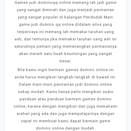
Games judi dominoqq online memang lah jadi game
yang sangat diminati dan juga menjadi permainan
yang sangat populer di kalangan Penduduk Main
game judi domino qq online didalam situs yang
terpercaya ini memang lah memakai taruhan uang
asli, dan tentunya jika memakai taruhan uang asli ini
seluruhnya pemain yang memenangkan permainanya
akan meraih satu buah keuntungan yang sangat
besar.
Bila kamu ingin bermain games domino online ini
anda harus mengikuti langkah-langkah di bawah ini.
Dalam main-main permainan judi domino online
cukup mudah. Kamu hanya perlu mengikuti suatu
panduan atau panduan bermain games domino
online, karena dengan mengikuti dan juga memahami
arahan yang ada dan juga mempelajarinya dengan
cepat ini membuat kamu dapat bermain game
domino online dengan mudah.