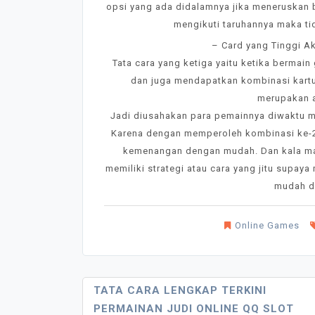
opsi yang ada didalamnya jika meneruskan b
mengikuti taruhannya maka ti
– Card yang Tinggi 
Tata cara yang ketiga yaitu ketika bermai
dan juga mendapatkan kombinasi kartu
merupakan a
Jadi diusahakan para pemainnya diwaktu 
Karena dengan memperoleh kombinasi ke-
kemenangan dengan mudah. Dan kala ma
memiliki strategi atau cara yang jitu sup
mudah d
Online Games
Post
TATA CARA LENGKAP TERKINI
PERMAINAN JUDI ONLINE QQ SLOT