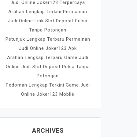
Judi Online Joker123 Terpercaya
Arahan Lengkap Terkini Permainan
Judi Online Link Slot Deposit Pulsa
Tanpa Potongan
Petunjuk Lengkap Terbaru Permainan
Judi Online Joker123 Apk
Arahan Lengkap Terbaru Game Judi
Online Judi Slot Deposit Pulsa Tanpa
Potongan
Pedoman Lengkap Terkini Game Judi
Online Joker123 Mobile
ARCHIVES