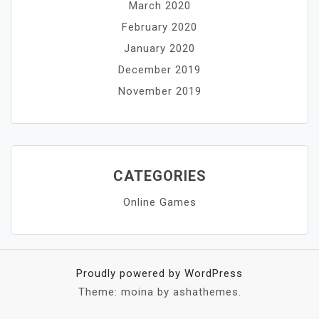
March 2020
February 2020
January 2020
December 2019
November 2019
CATEGORIES
Online Games
Proudly powered by WordPress
Theme: moina by ashathemes.