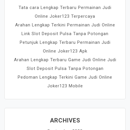
Tata cara Lengkap Terbaru Permainan Judi
Online Joker123 Terpercaya
Arahan Lengkap Terkini Permainan Judi Online
Link Slot Deposit Pulsa Tanpa Potongan
Petunjuk Lengkap Terbaru Permainan Judi
Online Joker123 Apk
Arahan Lengkap Terbaru Game Judi Online Judi
Slot Deposit Pulsa Tanpa Potongan
Pedoman Lengkap Terkini Game Judi Online
Joker123 Mobile
ARCHIVES