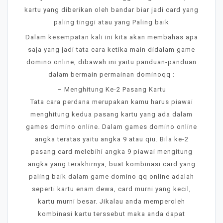
kartu yang diberikan oleh bandar biar jadi card yang
paling tinggi atau yang Paling baik
Dalam kesempatan kali ini kita akan membahas apa
saja yang jadi tata cara ketika main didalam game
domino online, dibawah ini yaitu panduan-panduan
dalam bermain permainan dominoqq :
– Menghitung Ke-2 Pasang Kartu
Tata cara perdana merupakan kamu harus piawai
menghitung kedua pasang kartu yang ada dalam
games domino online. Dalam games domino online
angka teratas yaitu angka 9 atau qiu. Bila ke-2
pasang card melebihi angka 9 piawai mengitung
angka yang terakhirnya, buat kombinasi card yang
paling baik dalam game domino qq online adalah
seperti kartu enam dewa, card murni yang kecil,
kartu murni besar. Jikalau anda memperoleh
kombinasi kartu terssebut maka anda dapat