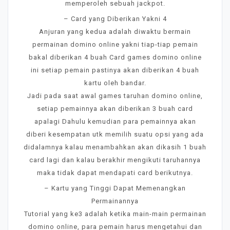
memperoleh sebuah jackpot.
– Card yang Diberikan Yakni 4
Anjuran yang kedua adalah diwaktu bermain
permainan domino online yakni tiap-tiap pemain
bakal diberikan 4 buah Card games domino online
ini setiap pemain pastinya akan diberikan 4 buah
kartu oleh bandar.
Jadi pada saat awal games taruhan domino online,
setiap pemainnya akan diberikan 3 buah card
apalagi Dahulu kemudian para pemainnya akan
diberi kesempatan utk memilih suatu opsi yang ada
didalamnya kalau menambahkan akan dikasih 1 buah
card lagi dan kalau berakhir mengikuti taruhannya
maka tidak dapat mendapati card berikutnya.
– Kartu yang Tinggi Dapat Memenangkan
Permainannya
Tutorial yang ke3 adalah ketika main-main permainan
domino online, para pemain harus mengetahui dan