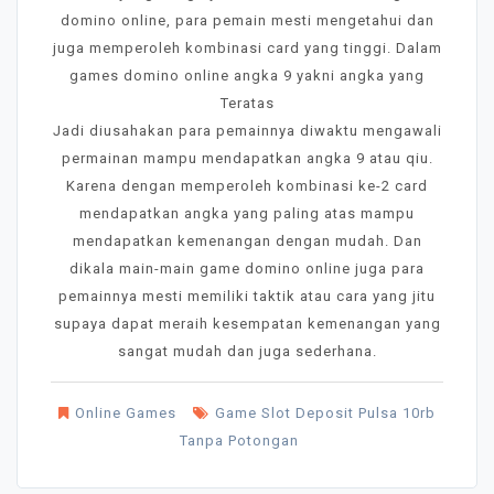
domino online, para pemain mesti mengetahui dan
juga memperoleh kombinasi card yang tinggi. Dalam
games domino online angka 9 yakni angka yang
Teratas
Jadi diusahakan para pemainnya diwaktu mengawali
permainan mampu mendapatkan angka 9 atau qiu.
Karena dengan memperoleh kombinasi ke-2 card
mendapatkan angka yang paling atas mampu
mendapatkan kemenangan dengan mudah. Dan
dikala main-main game domino online juga para
pemainnya mesti memiliki taktik atau cara yang jitu
supaya dapat meraih kesempatan kemenangan yang
sangat mudah dan juga sederhana.
Online Games
Game Slot Deposit Pulsa 10rb
Tanpa Potongan