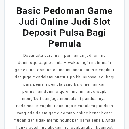
Basic Pedoman Game
Judi Online Judi Slot
Deposit Pulsa Bagi
Pemula
Dasar tata cara main permainan judi online
dominoqq bagi pemula – waktu ingin main-main
games judi domino online ini, anda harus mengikuti
dan juga mendalami suatu Tips khususnya lagi bagi
para pemain pemula yang baru memainkan
permainan domino qq online ini harus wajib
mengikuti dan juga mendalami panduannya.
Pada saat mengikuti dan juga mendalami panduan
yang ada dalam game domino online benar benar
mudah dan tidak membingungkan sama sekali. Anda
hanya butuh melakukan menggabungkan keempat