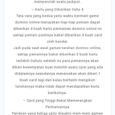
memperoleh suatu jackpot.
– Kartu yang Diberikan Yaitu 4
Tata cara yang kedua yaitu waktu bermain game
domino online merupakan tiap-tiap pemain dapat
diberikan 4 buah Kartu permainan domino online ini
setiap pemain pastinya bakal diberikan 4 buah card
oleh bandar.
Jadi pada saat awal games taruhan domino online,
setiap pemainnya bakal diberikan 3 buah kartu
terlebih Dahulu setelah itu para pemainnya akan
diberi kesempatan buat memilih suatu opsi yang ada
didalamnya seandainya meneruskan akan diberi 1
buah card lagi dan kalau berhenti mengikuti
taruhannya maka tidak dapat mendapatkan kartu
berikutnya.
– Card yang Tinggi Bakal Memenangkan
Permainannya
Panduan yang ketiga yaitu diwaktu main-main games