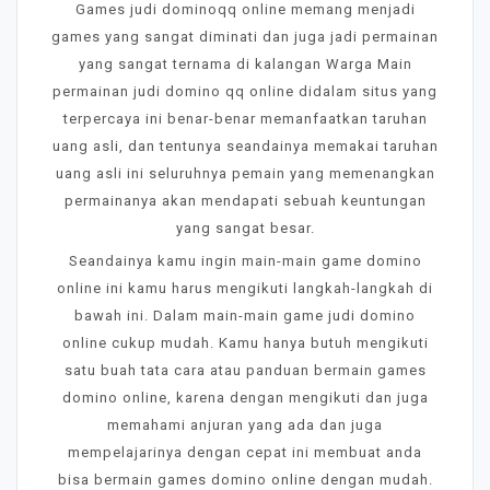
Games judi dominoqq online memang menjadi
games yang sangat diminati dan juga jadi permainan
yang sangat ternama di kalangan Warga Main
permainan judi domino qq online didalam situs yang
terpercaya ini benar-benar memanfaatkan taruhan
uang asli, dan tentunya seandainya memakai taruhan
uang asli ini seluruhnya pemain yang memenangkan
permainanya akan mendapati sebuah keuntungan
yang sangat besar.
Seandainya kamu ingin main-main game domino
online ini kamu harus mengikuti langkah-langkah di
bawah ini. Dalam main-main game judi domino
online cukup mudah. Kamu hanya butuh mengikuti
satu buah tata cara atau panduan bermain games
domino online, karena dengan mengikuti dan juga
memahami anjuran yang ada dan juga
mempelajarinya dengan cepat ini membuat anda
bisa bermain games domino online dengan mudah.