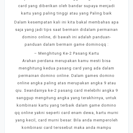
card yang diberikan oleh bandar supaya menjadi
kartu yang paling tinggi atau yang Paling baik
Dalam kesempatan kali ini kita bakal membahas apa
saja yang jadi tips saat bermain didalam permainan
domino online, di bawah ini adalah panduan-
panduan dalam bermain game dominoqq :
– Menghitung Ke-2 Pasang Kartu
Arahan perdana merupakan kamu mesti bisa
menghitung kedua pasang card yang ada dalam
permainan domino online. Dalam games domino
online angka paling atas merupakan angka 9 atau
qiu. Seandainya ke-2 pasang card melebihi angka 9
sanggup mengitung angka yang terakhirnya, untuk
kombinasi kartu yang terbaik dalam game domino
qq online yakni seperti card enam dewa, kartu murni
yang kecil, card murni besar. Bila anda memperoleh
kombinasi card terssebut maka anda mampu