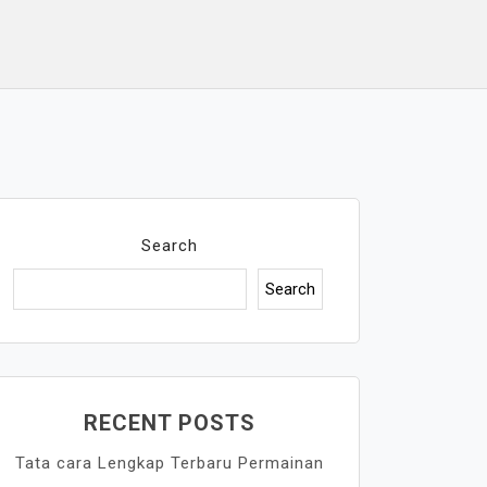
Search
Search
RECENT POSTS
Tata cara Lengkap Terbaru Permainan