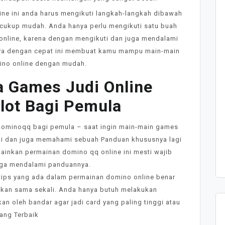
ne ini anda harus mengikuti langkah-langkah dibawah
 cukup mudah. Anda hanya perlu mengikuti satu buah
online, karena dengan mengikuti dan juga mendalami
ya dengan cepat ini membuat kamu mampu main-main
ino online dengan mudah.
a Games Judi Online
lot Bagi Pemula
 dominoqq bagi pemula – saat ingin main-main games
uti dan juga memahami sebuah Panduan khususnya lagi
inkan permainan domino qq online ini mesti wajib
uga mendalami panduannya.
tips yang ada dalam permainan domino online benar
kan sama sekali. Anda hanya butuh melakukan
 oleh bandar agar jadi card yang paling tinggi atau
ang Terbaik