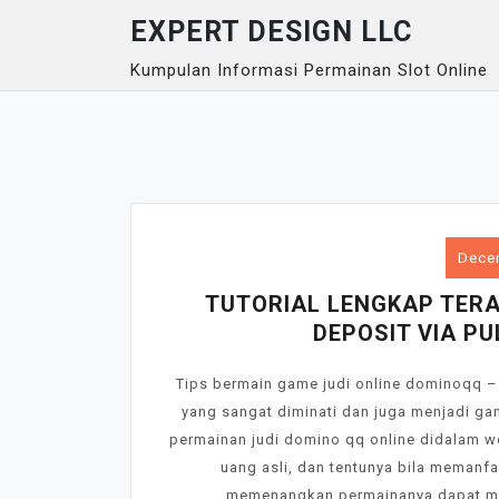
Skip
EXPERT DESIGN LLC
to
Kumpulan Informasi Permainan Slot Online
content
Dece
TUTORIAL LENGKAP TERA
DEPOSIT VIA P
Tips bermain game judi online dominoqq –
yang sangat diminati dan juga menjadi g
permainan judi domino qq online didalam 
uang asli, dan tentunya bila memanfa
memenangkan permainanya dapat me