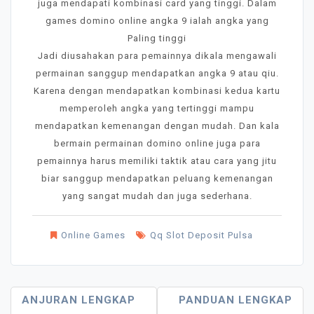
juga mendapati kombinasi card yang tinggi. Dalam
games domino online angka 9 ialah angka yang
Paling tinggi
Jadi diusahakan para pemainnya dikala mengawali
permainan sanggup mendapatkan angka 9 atau qiu.
Karena dengan mendapatkan kombinasi kedua kartu
memperoleh angka yang tertinggi mampu
mendapatkan kemenangan dengan mudah. Dan kala
bermain permainan domino online juga para
pemainnya harus memiliki taktik atau cara yang jitu
biar sanggup mendapatkan peluang kemenangan
yang sangat mudah dan juga sederhana.
Online Games
Qq Slot Deposit Pulsa
Post
ANJURAN LENGKAP
PANDUAN LENGKAP