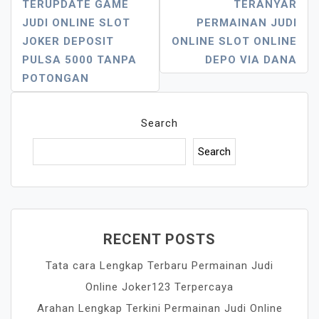
TERUPDATE GAME
TERANYAR
Navigation
JUDI ONLINE SLOT
PERMAINAN JUDI
JOKER DEPOSIT
ONLINE SLOT ONLINE
PULSA 5000 TANPA
DEPO VIA DANA
POTONGAN
Search
Search
RECENT POSTS
Tata cara Lengkap Terbaru Permainan Judi
Online Joker123 Terpercaya
Arahan Lengkap Terkini Permainan Judi Online