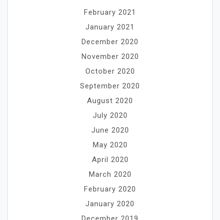
February 2021
January 2021
December 2020
November 2020
October 2020
September 2020
August 2020
July 2020
June 2020
May 2020
April 2020
March 2020
February 2020
January 2020
December 2019