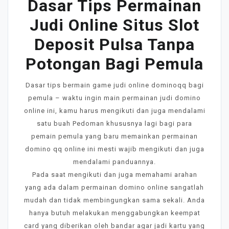
Dasar Tips Permainan
Judi Online Situs Slot
Deposit Pulsa Tanpa
Potongan Bagi Pemula
Dasar tips bermain game judi online dominoqq bagi
pemula – waktu ingin main permainan judi domino
online ini, kamu harus mengikuti dan juga mendalami
satu buah Pedoman khususnya lagi bagi para
pemain pemula yang baru memainkan permainan
domino qq online ini mesti wajib mengikuti dan juga
mendalami panduannya.
Pada saat mengikuti dan juga memahami arahan
yang ada dalam permainan domino online sangatlah
mudah dan tidak membingungkan sama sekali. Anda
hanya butuh melakukan menggabungkan keempat
card yang diberikan oleh bandar agar jadi kartu yang