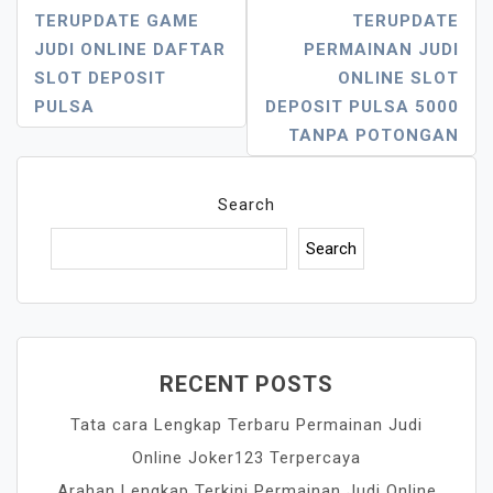
TERUPDATE GAME
TERUPDATE
Navigation
JUDI ONLINE DAFTAR
PERMAINAN JUDI
SLOT DEPOSIT
ONLINE SLOT
PULSA
DEPOSIT PULSA 5000
TANPA POTONGAN
Search
Search
RECENT POSTS
Tata cara Lengkap Terbaru Permainan Judi
Online Joker123 Terpercaya
Arahan Lengkap Terkini Permainan Judi Online