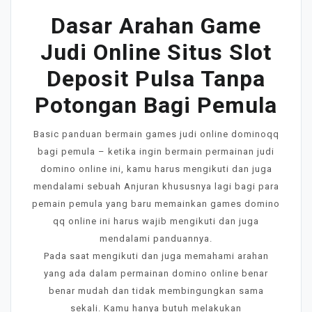
Dasar Arahan Game
Judi Online Situs Slot
Deposit Pulsa Tanpa
Potongan Bagi Pemula
Basic panduan bermain games judi online dominoqq
bagi pemula – ketika ingin bermain permainan judi
domino online ini, kamu harus mengikuti dan juga
mendalami sebuah Anjuran khususnya lagi bagi para
pemain pemula yang baru memainkan games domino
qq online ini harus wajib mengikuti dan juga
mendalami panduannya.
Pada saat mengikuti dan juga memahami arahan
yang ada dalam permainan domino online benar
benar mudah dan tidak membingungkan sama
sekali. Kamu hanya butuh melakukan