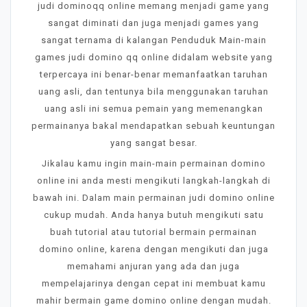
judi dominoqq online memang menjadi game yang
sangat diminati dan juga menjadi games yang
sangat ternama di kalangan Penduduk Main-main
games judi domino qq online didalam website yang
terpercaya ini benar-benar memanfaatkan taruhan
uang asli, dan tentunya bila menggunakan taruhan
uang asli ini semua pemain yang memenangkan
permainanya bakal mendapatkan sebuah keuntungan
yang sangat besar.
Jikalau kamu ingin main-main permainan domino
online ini anda mesti mengikuti langkah-langkah di
bawah ini. Dalam main permainan judi domino online
cukup mudah. Anda hanya butuh mengikuti satu
buah tutorial atau tutorial bermain permainan
domino online, karena dengan mengikuti dan juga
memahami anjuran yang ada dan juga
mempelajarinya dengan cepat ini membuat kamu
mahir bermain game domino online dengan mudah.