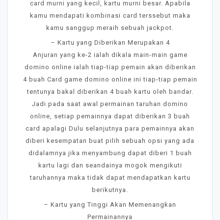
card murni yang kecil, kartu murni besar. Apabila
kamu mendapati kombinasi card terssebut maka
kamu sanggup meraih sebuah jackpot.
– Kartu yang Diberikan Merupakan 4
Anjuran yang ke-2 ialah dikala main-main game
domino online ialah tiap-tiap pemain akan diberikan
4 buah Card game domino online ini tiap-tiap pemain
tentunya bakal diberikan 4 buah kartu oleh bandar.
Jadi pada saat awal permainan taruhan domino
online, setiap pemainnya dapat diberikan 3 buah
card apalagi Dulu selanjutnya para pemainnya akan
diberi kesempatan buat pilih sebuah opsi yang ada
didalamnya jika menyambung dapat diberi 1 buah
kartu lagi dan seandainya mogok mengikuti
taruhannya maka tidak dapat mendapatkan kartu
berikutnya.
– Kartu yang Tinggi Akan Memenangkan
Permainannya