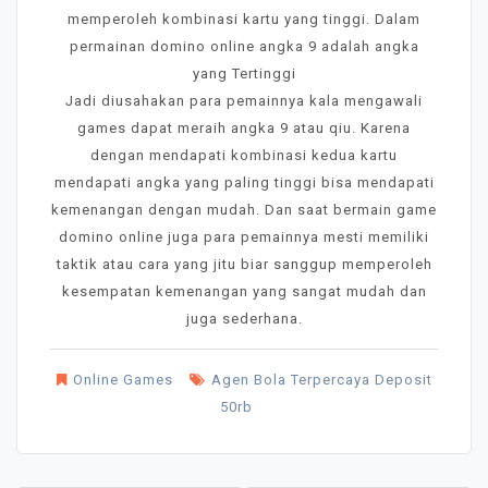
memperoleh kombinasi kartu yang tinggi. Dalam
permainan domino online angka 9 adalah angka
yang Tertinggi
Jadi diusahakan para pemainnya kala mengawali
games dapat meraih angka 9 atau qiu. Karena
dengan mendapati kombinasi kedua kartu
mendapati angka yang paling tinggi bisa mendapati
kemenangan dengan mudah. Dan saat bermain game
domino online juga para pemainnya mesti memiliki
taktik atau cara yang jitu biar sanggup memperoleh
kesempatan kemenangan yang sangat mudah dan
juga sederhana.
Online Games
Agen Bola Terpercaya Deposit
50rb