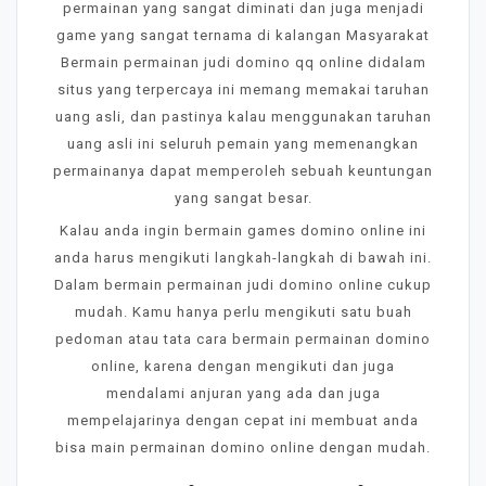
permainan yang sangat diminati dan juga menjadi
game yang sangat ternama di kalangan Masyarakat
Bermain permainan judi domino qq online didalam
situs yang terpercaya ini memang memakai taruhan
uang asli, dan pastinya kalau menggunakan taruhan
uang asli ini seluruh pemain yang memenangkan
permainanya dapat memperoleh sebuah keuntungan
yang sangat besar.
Kalau anda ingin bermain games domino online ini
anda harus mengikuti langkah-langkah di bawah ini.
Dalam bermain permainan judi domino online cukup
mudah. Kamu hanya perlu mengikuti satu buah
pedoman atau tata cara bermain permainan domino
online, karena dengan mengikuti dan juga
mendalami anjuran yang ada dan juga
mempelajarinya dengan cepat ini membuat anda
bisa main permainan domino online dengan mudah.