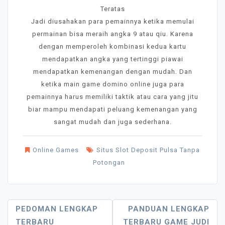
Teratas
Jadi diusahakan para pemainnya ketika memulai
permainan bisa meraih angka 9 atau qiu. Karena
dengan memperoleh kombinasi kedua kartu
mendapatkan angka yang tertinggi piawai
mendapatkan kemenangan dengan mudah. Dan
ketika main game domino online juga para
pemainnya harus memiliki taktik atau cara yang jitu
biar mampu mendapati peluang kemenangan yang
sangat mudah dan juga sederhana.
Online Games
Situs Slot Deposit Pulsa Tanpa
Potongan
Post
PEDOMAN LENGKAP
PANDUAN LENGKAP
TERBARU
TERBARU GAME JUDI