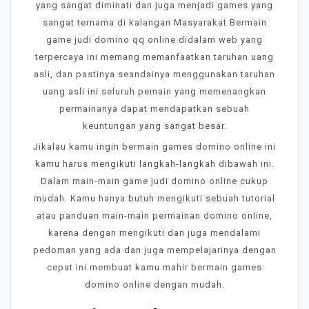
yang sangat diminati dan juga menjadi games yang
sangat ternama di kalangan Masyarakat Bermain
game judi domino qq online didalam web yang
terpercaya ini memang memanfaatkan taruhan uang
asli, dan pastinya seandainya menggunakan taruhan
uang asli ini seluruh pemain yang memenangkan
permainanya dapat mendapatkan sebuah
keuntungan yang sangat besar.
Jikalau kamu ingin bermain games domino online ini
kamu harus mengikuti langkah-langkah dibawah ini.
Dalam main-main game judi domino online cukup
mudah. Kamu hanya butuh mengikuti sebuah tutorial
atau panduan main-main permainan domino online,
karena dengan mengikuti dan juga mendalami
pedoman yang ada dan juga mempelajarinya dengan
cepat ini membuat kamu mahir bermain games
domino online dengan mudah.