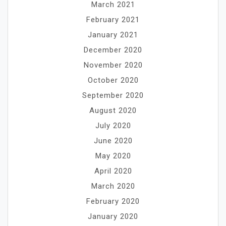
March 2021
February 2021
January 2021
December 2020
November 2020
October 2020
September 2020
August 2020
July 2020
June 2020
May 2020
April 2020
March 2020
February 2020
January 2020