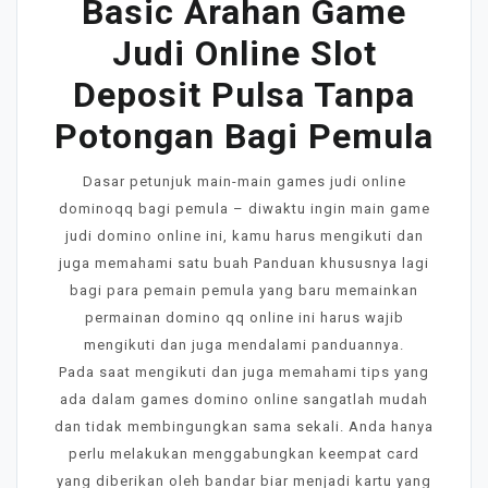
Basic Arahan Game
Judi Online Slot
Deposit Pulsa Tanpa
Potongan Bagi Pemula
Dasar petunjuk main-main games judi online
dominoqq bagi pemula – diwaktu ingin main game
judi domino online ini, kamu harus mengikuti dan
juga memahami satu buah Panduan khususnya lagi
bagi para pemain pemula yang baru memainkan
permainan domino qq online ini harus wajib
mengikuti dan juga mendalami panduannya.
Pada saat mengikuti dan juga memahami tips yang
ada dalam games domino online sangatlah mudah
dan tidak membingungkan sama sekali. Anda hanya
perlu melakukan menggabungkan keempat card
yang diberikan oleh bandar biar menjadi kartu yang