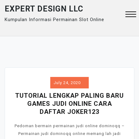
Skip
EXPERT DESIGN LLC
to
Kumpulan Informasi Permainan Slot Online
content
Close
Menu
July 24, 2020
TUTORIAL LENGKAP PALING BARU
GAMES JUDI ONLINE CARA
DAFTAR JOKER123
Pedoman bermain permainan judi online dominoqq –
Permainan judi dominoqq online memang lah jadi