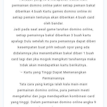
permainan domino online yakni setiap pemain bakal
diberikan 4 buah Kartu games domino online ini
setiap pemain tentunya akan diberikan 4 buah card
oleh bandar.
Jadi pada saat awal game taruhan domino online,
setiap pemainnya bakal diberikan 3 buah kartu
apalagi Dulu setelah itu para pemainnya dapat diberi
kesempatan buat pilih sebuah opsi yang ada
didalamnya jika menambahkan bakal diberi 1 buah
card lagi dan jika mogok mengikuti taruhannya maka
tidak akan mendapatkan kartu berikutnya.
– Kartu yang Tinggi Dapat Memenangkan
Permainannya
Tata cara yang ketiga ialah kala main-main
permainan domino online, para pemain mesti
mengetahui dan juga mendapatkan kombinasi card
yang tinggi. Dalam permainan domino online angka 9