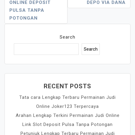
ONLINE DEPOSIT
DEPO VIA DANA
PULSA TANPA
POTONGAN
Search
Search
RECENT POSTS
Tata cara Lengkap Terbaru Permainan Judi
Online Joker123 Terpercaya
Arahan Lengkap Terkini Permainan Judi Online
Link Slot Deposit Pulsa Tanpa Potongan
Petunjuk Lengkap Terbaru Permainan Judi