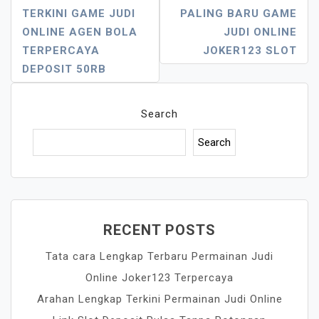
TERKINI GAME JUDI
PALING BARU GAME
Navigation
ONLINE AGEN BOLA
JUDI ONLINE
TERPERCAYA
JOKER123 SLOT
DEPOSIT 50RB
Search
Search
RECENT POSTS
Tata cara Lengkap Terbaru Permainan Judi
Online Joker123 Terpercaya
Arahan Lengkap Terkini Permainan Judi Online