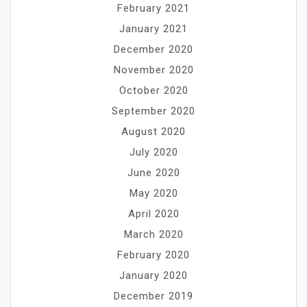
February 2021
January 2021
December 2020
November 2020
October 2020
September 2020
August 2020
July 2020
June 2020
May 2020
April 2020
March 2020
February 2020
January 2020
December 2019