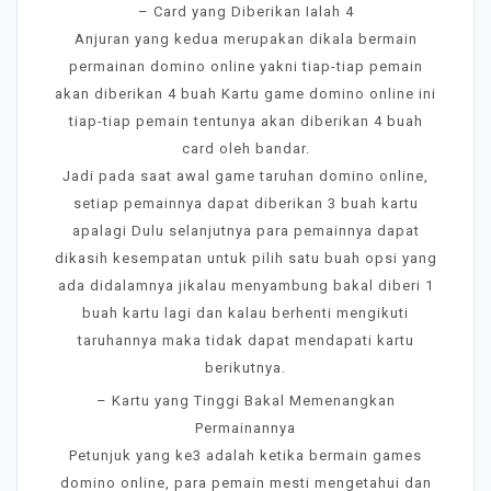
– Card yang Diberikan Ialah 4
Anjuran yang kedua merupakan dikala bermain
permainan domino online yakni tiap-tiap pemain
akan diberikan 4 buah Kartu game domino online ini
tiap-tiap pemain tentunya akan diberikan 4 buah
card oleh bandar.
Jadi pada saat awal game taruhan domino online,
setiap pemainnya dapat diberikan 3 buah kartu
apalagi Dulu selanjutnya para pemainnya dapat
dikasih kesempatan untuk pilih satu buah opsi yang
ada didalamnya jikalau menyambung bakal diberi 1
buah kartu lagi dan kalau berhenti mengikuti
taruhannya maka tidak dapat mendapati kartu
berikutnya.
– Kartu yang Tinggi Bakal Memenangkan
Permainannya
Petunjuk yang ke3 adalah ketika bermain games
domino online, para pemain mesti mengetahui dan