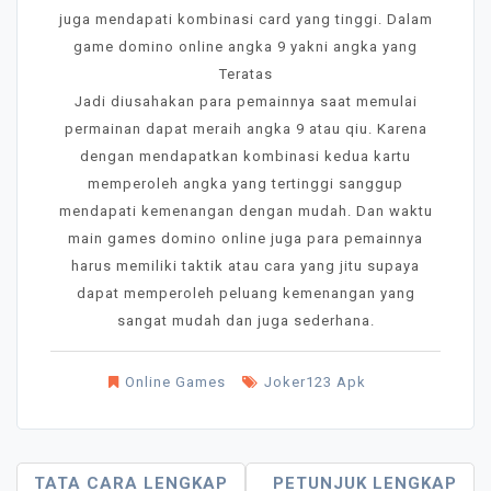
juga mendapati kombinasi card yang tinggi. Dalam
game domino online angka 9 yakni angka yang
Teratas
Jadi diusahakan para pemainnya saat memulai
permainan dapat meraih angka 9 atau qiu. Karena
dengan mendapatkan kombinasi kedua kartu
memperoleh angka yang tertinggi sanggup
mendapati kemenangan dengan mudah. Dan waktu
main games domino online juga para pemainnya
harus memiliki taktik atau cara yang jitu supaya
dapat memperoleh peluang kemenangan yang
sangat mudah dan juga sederhana.
Online Games
Joker123 Apk
Post
TATA CARA LENGKAP
PETUNJUK LENGKAP