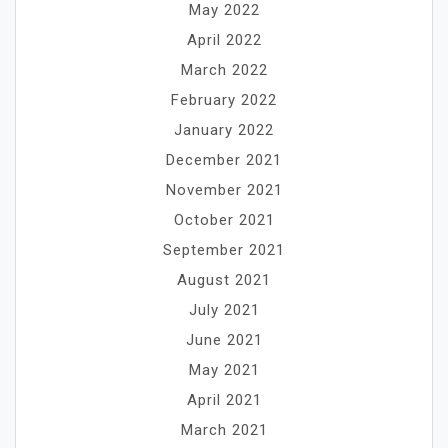
May 2022
April 2022
March 2022
February 2022
January 2022
December 2021
November 2021
October 2021
September 2021
August 2021
July 2021
June 2021
May 2021
April 2021
March 2021