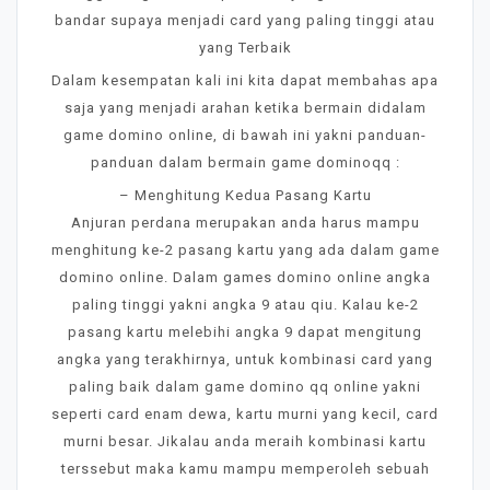
bandar supaya menjadi card yang paling tinggi atau
yang Terbaik
Dalam kesempatan kali ini kita dapat membahas apa
saja yang menjadi arahan ketika bermain didalam
game domino online, di bawah ini yakni panduan-
panduan dalam bermain game dominoqq :
– Menghitung Kedua Pasang Kartu
Anjuran perdana merupakan anda harus mampu
menghitung ke-2 pasang kartu yang ada dalam game
domino online. Dalam games domino online angka
paling tinggi yakni angka 9 atau qiu. Kalau ke-2
pasang kartu melebihi angka 9 dapat mengitung
angka yang terakhirnya, untuk kombinasi card yang
paling baik dalam game domino qq online yakni
seperti card enam dewa, kartu murni yang kecil, card
murni besar. Jikalau anda meraih kombinasi kartu
terssebut maka kamu mampu memperoleh sebuah