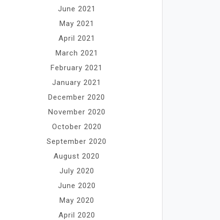
June 2021
May 2021
April 2021
March 2021
February 2021
January 2021
December 2020
November 2020
October 2020
September 2020
August 2020
July 2020
June 2020
May 2020
April 2020