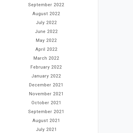
September 2022
August 2022
July 2022
June 2022
May 2022
April 2022
March 2022
February 2022
January 2022
December 2021
November 2021
October 2021
September 2021
August 2021
July 2021