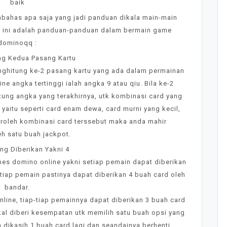
baik
mbahas apa saja yang jadi panduan dikala main-main
h ini adalah panduan-panduan dalam bermain game
dominoqq :
ng Kedua Pasang Kartu
nghitung ke-2 pasang kartu yang ada dalam permainan
 angka tertinggi ialah angka 9 atau qiu. Bila ke-2
ung angka yang terakhirnya, utk kombinasi card yang
yaitu seperti card enam dewa, card murni yang kecil,
eroleh kombinasi card terssebut maka anda mahir
h satu buah jackpot.
ng Diberikan Yakni 4
mes domino online yakni setiap pemain dapat diberikan
tiap pemain pastinya dapat diberikan 4 buah card oleh
bandar.
line, tiap-tiap pemainnya dapat diberikan 3 buah card
al diberi kesempatan utk memilih satu buah opsi yang
dikasih 1 buah card lagi dan seandainya berhenti