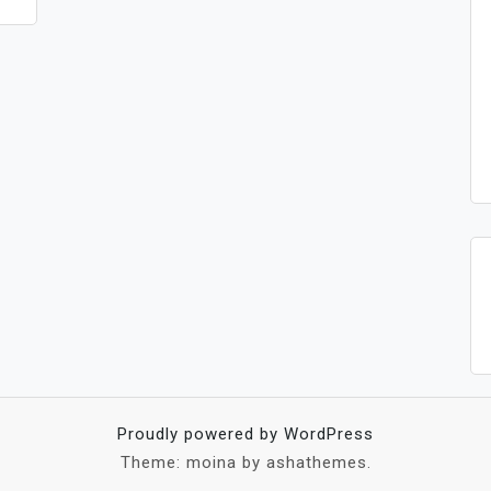
Proudly powered by WordPress
Theme: moina by ashathemes.