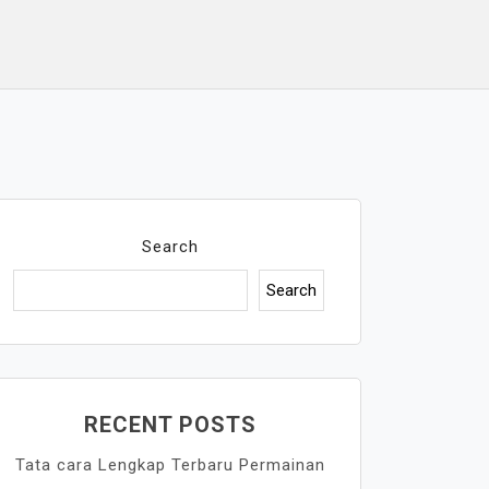
Search
Search
RECENT POSTS
Tata cara Lengkap Terbaru Permainan