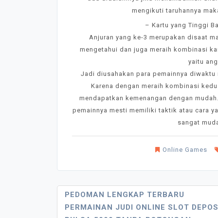
mengikuti taruhannya maka
– Kartu yang Tinggi 
Anjuran yang ke-3 merupakan disaat m
mengetahui dan juga meraih kombinasi ka
yaitu ang
Jadi diusahakan para pemainnya diwaktu
Karena dengan meraih kombinasi kedua
mendapatkan kemenangan dengan mudah. 
pemainnya mesti memiliki taktik atau cara 
sangat muda
Online Games
Post
PEDOMAN LENGKAP TERBARU
PERMAINAN JUDI ONLINE SLOT DEPOS
Navigation