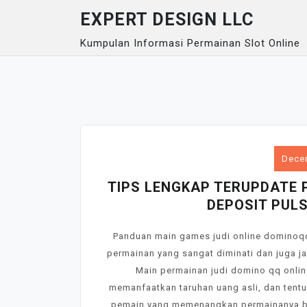
Skip
EXPERT DESIGN LLC
to
Kumpulan Informasi Permainan Slot Online
content
Dece
TIPS LENGKAP TERUPDATE 
DEPOSIT PUL
Panduan main games judi online dominoq
permainan yang sangat diminati dan juga j
Main permainan judi domino qq online
memanfaatkan taruhan uang asli, dan tentu
pemain yang memenangkan permainanya b