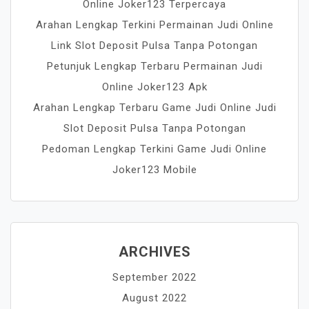
Online Joker123 Terpercaya
Arahan Lengkap Terkini Permainan Judi Online
Link Slot Deposit Pulsa Tanpa Potongan
Petunjuk Lengkap Terbaru Permainan Judi
Online Joker123 Apk
Arahan Lengkap Terbaru Game Judi Online Judi
Slot Deposit Pulsa Tanpa Potongan
Pedoman Lengkap Terkini Game Judi Online
Joker123 Mobile
ARCHIVES
September 2022
August 2022