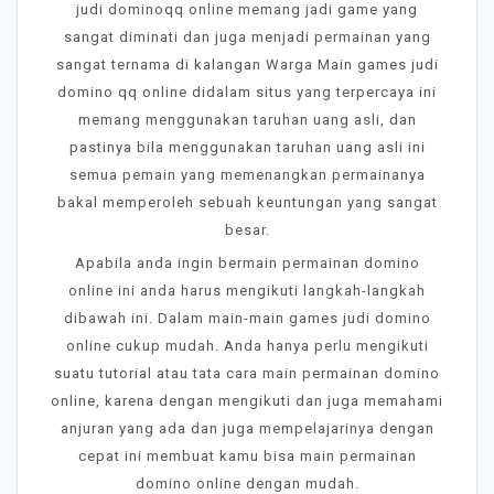
judi dominoqq online memang jadi game yang
sangat diminati dan juga menjadi permainan yang
sangat ternama di kalangan Warga Main games judi
domino qq online didalam situs yang terpercaya ini
memang menggunakan taruhan uang asli, dan
pastinya bila menggunakan taruhan uang asli ini
semua pemain yang memenangkan permainanya
bakal memperoleh sebuah keuntungan yang sangat
besar.
Apabila anda ingin bermain permainan domino
online ini anda harus mengikuti langkah-langkah
dibawah ini. Dalam main-main games judi domino
online cukup mudah. Anda hanya perlu mengikuti
suatu tutorial atau tata cara main permainan domino
online, karena dengan mengikuti dan juga memahami
anjuran yang ada dan juga mempelajarinya dengan
cepat ini membuat kamu bisa main permainan
domino online dengan mudah.