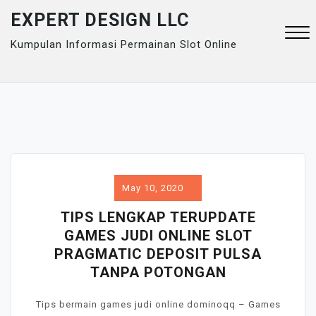
Skip
EXPERT DESIGN LLC
to
Kumpulan Informasi Permainan Slot Online
content
Close
Menu
May 10, 2020
TIPS LENGKAP TERUPDATE
GAMES JUDI ONLINE SLOT
PRAGMATIC DEPOSIT PULSA
TANPA POTONGAN
Tips bermain games judi online dominoqq – Games