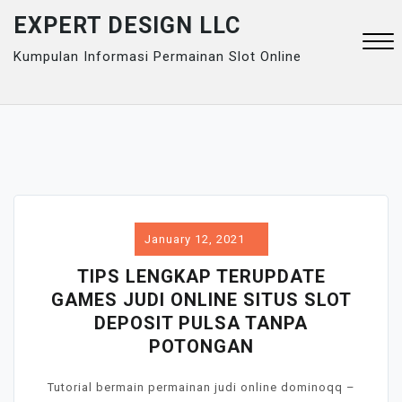
Skip
EXPERT DESIGN LLC
to
Kumpulan Informasi Permainan Slot Online
content
Close
Menu
January 12, 2021
TIPS LENGKAP TERUPDATE
GAMES JUDI ONLINE SITUS SLOT
DEPOSIT PULSA TANPA
POTONGAN
Tutorial bermain permainan judi online dominoqq –