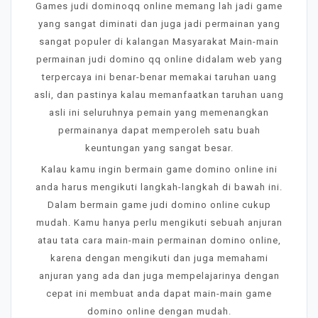
Games judi dominoqq online memang lah jadi game
yang sangat diminati dan juga jadi permainan yang
sangat populer di kalangan Masyarakat Main-main
permainan judi domino qq online didalam web yang
terpercaya ini benar-benar memakai taruhan uang
asli, dan pastinya kalau memanfaatkan taruhan uang
asli ini seluruhnya pemain yang memenangkan
permainanya dapat memperoleh satu buah
keuntungan yang sangat besar.
Kalau kamu ingin bermain game domino online ini
anda harus mengikuti langkah-langkah di bawah ini.
Dalam bermain game judi domino online cukup
mudah. Kamu hanya perlu mengikuti sebuah anjuran
atau tata cara main-main permainan domino online,
karena dengan mengikuti dan juga memahami
anjuran yang ada dan juga mempelajarinya dengan
cepat ini membuat anda dapat main-main game
domino online dengan mudah.