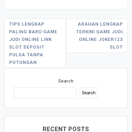
Post
TIPS LENGKAP
ARAHAN LENGKAP
PALING BARU GAME
TERKINI GAME JUDI
Navigation
JUDI ONLINE LINK
ONLINE JOKER123
SLOT DEPOSIT
SLOT
PULSA TANPA
POTONGAN
Search
Search
RECENT POSTS