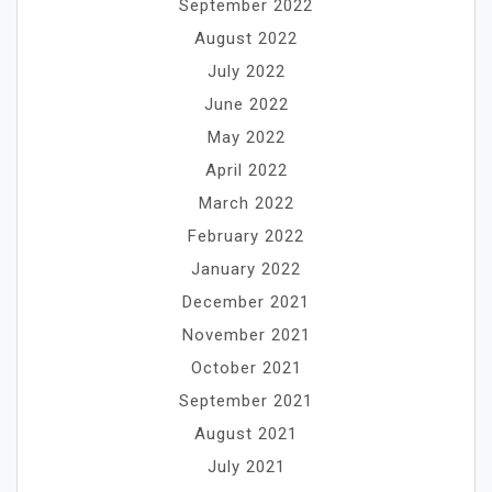
September 2022
August 2022
July 2022
June 2022
May 2022
April 2022
March 2022
February 2022
January 2022
December 2021
November 2021
October 2021
September 2021
August 2021
July 2021