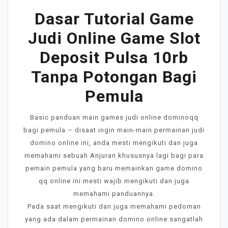
Dasar Tutorial Game
Judi Online Game Slot
Deposit Pulsa 10rb
Tanpa Potongan Bagi
Pemula
Basic panduan main games judi online dominoqq
bagi pemula – disaat ingin main-main permainan judi
domino online ini, anda mesti mengikuti dan juga
memahami sebuah Anjuran khususnya lagi bagi para
pemain pemula yang baru memainkan game domino
qq online ini mesti wajib mengikuti dan juga
memahami panduannya.
Pada saat mengikuti dan juga memahami pedoman
yang ada dalam permainan domino online sangatlah