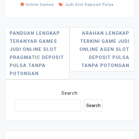
Online Games
Judi Slot Deposit Pulsa
Post
PANDUAN LENGKAP
ARAHAN LENGKAP
TERANYAR GAMES
TERKINI GAME JUDI
Navigation
JUDI ONLINE SLOT
ONLINE AGEN SLOT
PRAGMATIC DEPOSIT
DEPOSIT PULSA
PULSA TANPA
TANPA POTONGAN
POTONGAN
Search
Search