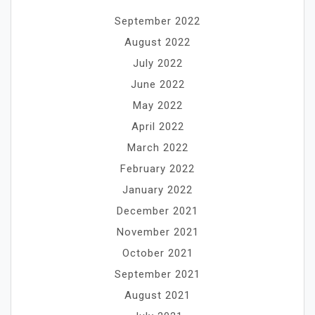
September 2022
August 2022
July 2022
June 2022
May 2022
April 2022
March 2022
February 2022
January 2022
December 2021
November 2021
October 2021
September 2021
August 2021