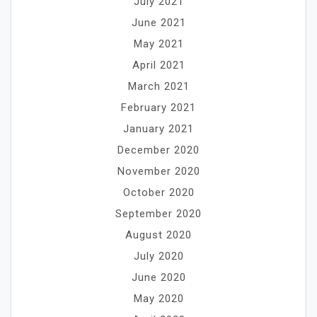
July 2021
June 2021
May 2021
April 2021
March 2021
February 2021
January 2021
December 2020
November 2020
October 2020
September 2020
August 2020
July 2020
June 2020
May 2020