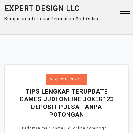
Skip
EXPERT DESIGN LLC
to
Kumpulan Informasi Permainan Slot Online
content
Close
Menu
August 8, 2022
TIPS LENGKAP TERUPDATE
GAMES JUDI ONLINE JOKER123
DEPOSIT PULSA TANPA
POTONGAN
Pedoman main game judi online dominoqq –