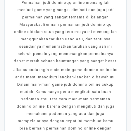
Permainan judi dominoqq online memang lah
menjadi game yang sangat diminati dan juga jadi
permainan yang sangat ternama di kalangan
Masyarakat Bermain permainan judi domino qq
online didalam situs yang terpercaya ini memang lah
menggunakan taruhan uang asli, dan tentunya
seandainya memanfaatkan taruhan uang asli ini
seluruh pemain yang memenangkan permainanya
dapat meraih sebuah keuntungan yang sangat besar.
Jikalau anda ingin main-main game domino online ini
anda mesti mengikuti langkah-langkah dibawah ini.
Dalam main-main game judi domino online cukup
mudah. Kamu hanya perlu mengikuti satu buah
pedoman atau tata cara main-main permainan
domino online, karena dengan mengikuti dan juga
memahami pedoman yang ada dan juga
mempelajarinya dengan cepat ini membuat kamu
bisa bermain permainan domino online dengan