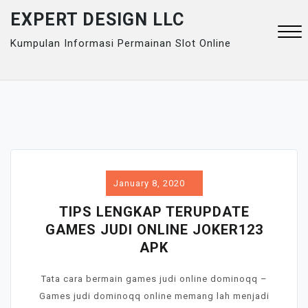
Skip
EXPERT DESIGN LLC
to
Kumpulan Informasi Permainan Slot Online
content
Close
Menu
January 8, 2020
TIPS LENGKAP TERUPDATE
GAMES JUDI ONLINE JOKER123
APK
Tata cara bermain games judi online dominoqq –
Games judi dominoqq online memang lah menjadi