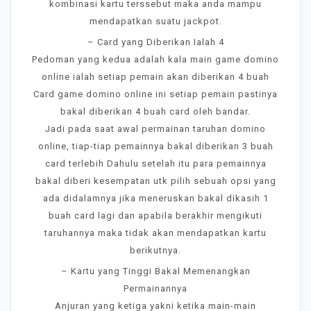
kombinasi kartu terssebut maka anda mampu
mendapatkan suatu jackpot.
– Card yang Diberikan Ialah 4
Pedoman yang kedua adalah kala main game domino
online ialah setiap pemain akan diberikan 4 buah
Card game domino online ini setiap pemain pastinya
bakal diberikan 4 buah card oleh bandar.
Jadi pada saat awal permainan taruhan domino
online, tiap-tiap pemainnya bakal diberikan 3 buah
card terlebih Dahulu setelah itu para pemainnya
bakal diberi kesempatan utk pilih sebuah opsi yang
ada didalamnya jika meneruskan bakal dikasih 1
buah card lagi dan apabila berakhir mengikuti
taruhannya maka tidak akan mendapatkan kartu
berikutnya.
– Kartu yang Tinggi Bakal Memenangkan
Permainannya
Anjuran yang ketiga yakni ketika main-main