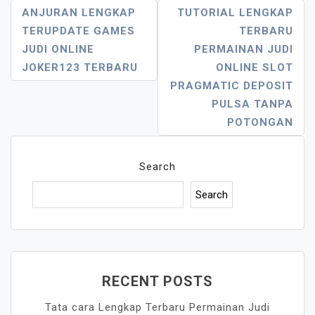
Post
ANJURAN LENGKAP
TUTORIAL LENGKAP
TERUPDATE GAMES
TERBARU
Navigation
JUDI ONLINE
PERMAINAN JUDI
JOKER123 TERBARU
ONLINE SLOT
PRAGMATIC DEPOSIT
PULSA TANPA
POTONGAN
Search
Search
RECENT POSTS
Tata cara Lengkap Terbaru Permainan Judi