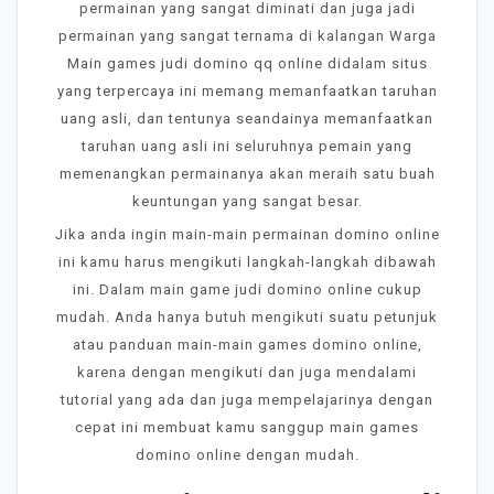
permainan yang sangat diminati dan juga jadi
permainan yang sangat ternama di kalangan Warga
Main games judi domino qq online didalam situs
yang terpercaya ini memang memanfaatkan taruhan
uang asli, dan tentunya seandainya memanfaatkan
taruhan uang asli ini seluruhnya pemain yang
memenangkan permainanya akan meraih satu buah
keuntungan yang sangat besar.
Jika anda ingin main-main permainan domino online
ini kamu harus mengikuti langkah-langkah dibawah
ini. Dalam main game judi domino online cukup
mudah. Anda hanya butuh mengikuti suatu petunjuk
atau panduan main-main games domino online,
karena dengan mengikuti dan juga mendalami
tutorial yang ada dan juga mempelajarinya dengan
cepat ini membuat kamu sanggup main games
domino online dengan mudah.