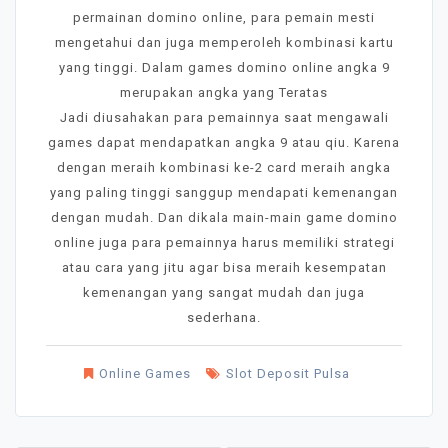
permainan domino online, para pemain mesti
mengetahui dan juga memperoleh kombinasi kartu
yang tinggi. Dalam games domino online angka 9
merupakan angka yang Teratas
Jadi diusahakan para pemainnya saat mengawali
games dapat mendapatkan angka 9 atau qiu. Karena
dengan meraih kombinasi ke-2 card meraih angka
yang paling tinggi sanggup mendapati kemenangan
dengan mudah. Dan dikala main-main game domino
online juga para pemainnya harus memiliki strategi
atau cara yang jitu agar bisa meraih kesempatan
kemenangan yang sangat mudah dan juga
sederhana.
Online Games
Slot Deposit Pulsa