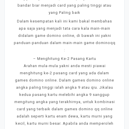
bandar biar menjadi card yang paling tinggi atau
yang Paling baik
Dalam kesempatan kali ini kami bakal membahas
apa saja yang menjadi tata cara kala main-main
didalam game domino online, di bawah ini yakni
panduan-panduan dalam main-main game dominoqq
:
– Menghitung Ke-2 Pasang Kartu
Arahan mula-mula yakni anda mesti piawai
menghitung ke-2 pasang card yang ada dalam
games domino online. Dalam games domino online
angka paling tinggi ialah angka 9 atau qiu. Jikalau
kedua pasang kartu melebihi angka 9 sanggup
mengitung angka yang terakhirnya, untuk kombinasi
card yang terbaik dalam games domino qq online
adalah seperti kartu enam dewa, kartu murni yang
kecil, kartu murni besar. Apabila anda memperoleh