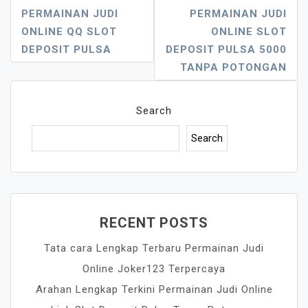
Navigation
PERMAINAN JUDI
PERMAINAN JUDI
ONLINE QQ SLOT
ONLINE SLOT
DEPOSIT PULSA
DEPOSIT PULSA 5000
TANPA POTONGAN
Search
Search
RECENT POSTS
Tata cara Lengkap Terbaru Permainan Judi
Online Joker123 Terpercaya
Arahan Lengkap Terkini Permainan Judi Online