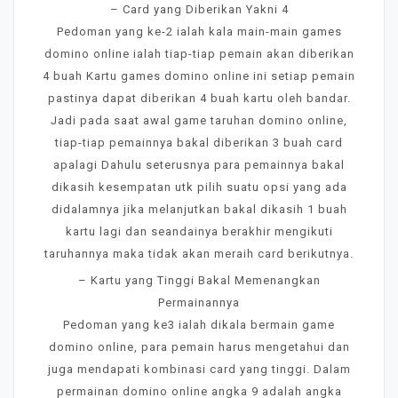
– Card yang Diberikan Yakni 4
Pedoman yang ke-2 ialah kala main-main games
domino online ialah tiap-tiap pemain akan diberikan
4 buah Kartu games domino online ini setiap pemain
pastinya dapat diberikan 4 buah kartu oleh bandar.
Jadi pada saat awal game taruhan domino online,
tiap-tiap pemainnya bakal diberikan 3 buah card
apalagi Dahulu seterusnya para pemainnya bakal
dikasih kesempatan utk pilih suatu opsi yang ada
didalamnya jika melanjutkan bakal dikasih 1 buah
kartu lagi dan seandainya berakhir mengikuti
taruhannya maka tidak akan meraih card berikutnya.
– Kartu yang Tinggi Bakal Memenangkan
Permainannya
Pedoman yang ke3 ialah dikala bermain game
domino online, para pemain harus mengetahui dan
juga mendapati kombinasi card yang tinggi. Dalam
permainan domino online angka 9 adalah angka