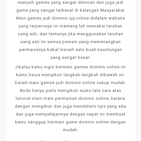
menjadi games yang sangat diminati dan juga jadi
game yang sangat terkenal di kalangan Masyarakat
Main games judi domino qq online didalam website
yang terpercaya ini memang lah memakai taruhan
uang asli, dan tentunya jika menggunakan taruhan
uang asli ini semua pemain yang memenangkan
permainanya bakal meraih satu buah keuntungan
yang sangat besar.
Jikalau kamu ingin bermain games domino online ini
kamu harus mengikuti langkah-langkah dibawah ini.
Dalam main games judi domino online cukup mudah.
Anda hanya perlu mengikuti suatu tata cara atau
tutorial main-main permainan domino online, karena
dengan mengikuti dan juga mendalami tips yang ada
dan juga mempelajarinya dengan cepat ini membuat
kamu sanggup bermain game domino online dengan
mudah.