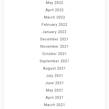
May 2022
April 2022
March 2022
February 2022
January 2022
December 2021
November 2021
October 2021
September 2021
August 2021
July 2021
June 2021
May 2021
April 2021
March 2021