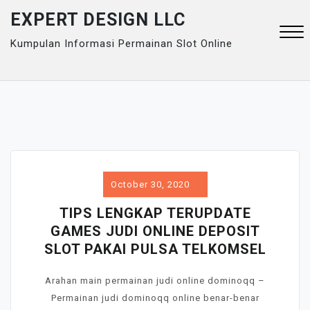
Skip
EXPERT DESIGN LLC
to
Kumpulan Informasi Permainan Slot Online
content
Close
Menu
October 30, 2020
TIPS LENGKAP TERUPDATE
GAMES JUDI ONLINE DEPOSIT
SLOT PAKAI PULSA TELKOMSEL
Arahan main permainan judi online dominoqq –
Permainan judi dominoqq online benar-benar